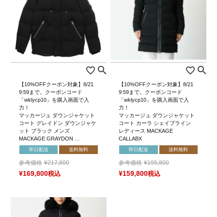
【10%OFFクーポン対象】8/21
【10%OFFクーポン対象】8/21
9:59まで。クーポンコード
9:59まで。クーポンコード
「wklycp10」を購入画面で入
「wklycp10」を購入画面で入
力！
力！
マッカージュ ダウンジャケット
マッカージュ ダウンジャケット
コート グレイドン ダウンジャケ
コート カーラ シェイプライン
ット ブラック メンズ
レディース MACKAGE
MACKAGE GRAYDON …
CALLABX
即日配送
送料無料
即日配送
送料無料
参考価格
¥
217,800
参考価格
¥
195,800
¥
169,800
税込
¥
159,800
税込