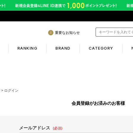
重要なお知らせ
RANKING
BRAND
CATEGORY
mation
Shopping guide
間も休まず発送！営業について
初めての方へ
P
ログイン
年熊本地震に伴う配送のご案内
ギフトラッピング
会員登録がお済みのお客様
サービス終了のお知らせ
返品保証について
ービス内容変更のお知らせ
お客様のレビュー
メールアドレス
イトへのご注意
(必須)
ご利用ガイド