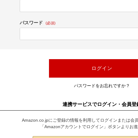
お問合せ
ers Service
パスワード
(必須)
ージ
ン
録
ンクについて
ログイン
入り
歴
パスワードをお忘れですか？
ト履歴
連携サービスでログイン・会員登
Amazon.co.jpにご登録の情報を利用してログインまたは
「Amazonアカウントでログイン」ボタンよりお