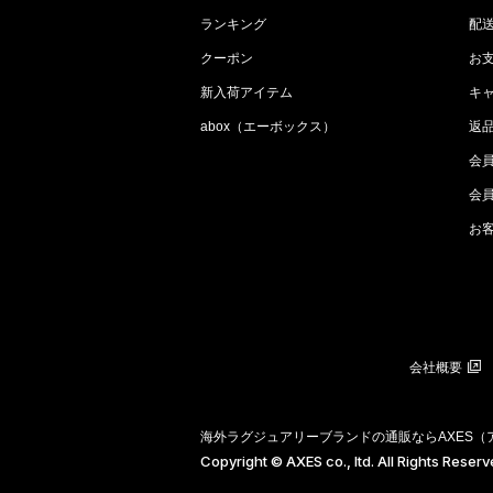
ランキング
配
クーポン
お
新入荷アイテム
キ
abox（エーボックス）
返
会
会
お
会社概要
海外ラグジュアリーブランドの通販ならAXES
Copyright © AXES co., ltd. All Rights Reser