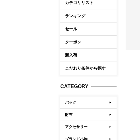
カテゴリリスト
ケア商品
Memb
こだわり条件から探す
ランキング
セール
マイペ
ログイ
クーポン
会員登
新入荷
会員ラ
こだわり条件から探す
お気に
閲覧履
CATEGORY
ポイン
バッグ
財布
アクセサリー
ブランド小物