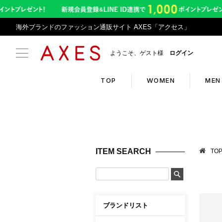
海外ブランドのファッション通販サイト AXES「アクセス」
ようこそ、ゲスト様
ログイン
TOP
WOMEN
MEN
Search
Infor
ブランドリスト
お盆期
ITEM SEARCH
TO
カテゴリリスト
令和8
ランキング
アプリ
クーポン
返品サ
ブランドリスト
新入荷アイテム
悪質サ