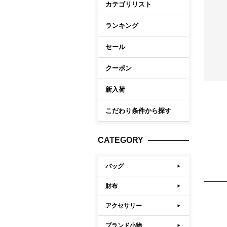
Memb
カテゴリリスト
ケア商品
こだわり条件から探す
ランキング
マイペ
セール
ログイ
会員登
クーポン
会員ラ
新入荷
お気に
こだわり条件から探す
閲覧履
ポイン
CATEGORY
バッグ
財布
アクセサリー
ブランド小物