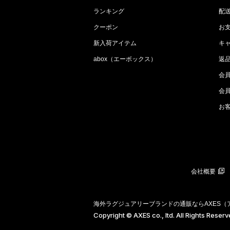
ランキング
配
クーポン
お
新入荷アイテム
キ
abox（エーボックス）
返
会
会
お
会社概要
海外ラグジュアリーブランドの通販ならAXES
Copyright © AXES co., ltd. All Rights Reser