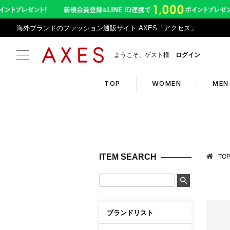
海外ブランドのファッション通販サイト AXES「アクセス」
ようこそ、ゲスト様
ログイン
TOP
WOMEN
MEN
Search
Infor
ブランドリスト
令和8
ITEM SEARCH
TO
カテゴリリスト
アプリ
ランキング
返品サ
クーポン
悪質サ
ブランドリスト
新入荷アイテム