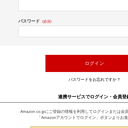
ers Service
お問合せ
ージ
パスワード
(必須)
ン
録
ンクについて
入り
ログイン
歴
ト履歴
パスワードをお忘れですか？
連携サービスでログイン・会員登
Amazon.co.jpにご登録の情報を利用してログインまたは
「Amazonアカウントでログイン」ボタンよりお