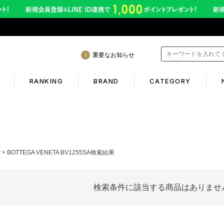
重要なお知らせ
RANKING
BRAND
CATEGORY
mation
Shopping guide
間も休まず発送！営業について
初めての方へ
P
BOTTEGA VENETA BV1255SA検索結果
年熊本地震に伴う配送のご案内
ギフトラッピング
サービス終了のお知らせ
返品保証について
検索条件に該当する商品はありませ
ービス内容変更のお知らせ
お客様のレビュー
イトへのご注意
ご利用ガイド