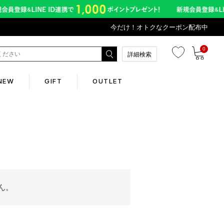
今だけ！オトクなクーポン配布中
0
詳細検索
NEW
GIFT
OUTLET
Corporate
会社概要
Contents
ん。
abox