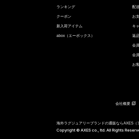
ランキング
配
クーポン
お
新入荷アイテム
キ
abox（エーボックス）
返
会
会
お
会社概要
海外ラグジュアリーブランドの通販ならAXES
Copyright © AXES co., ltd. All Rights Reser