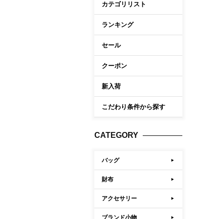
カテゴリリスト
ケア商品
Memb
こだわり条件から探す
ランキング
セール
マイペ
ログイ
クーポン
会員登
新入荷
会員ラ
こだわり条件から探す
お気に
閲覧履
CATEGORY
ポイン
バッグ
財布
アクセサリー
ブランド小物