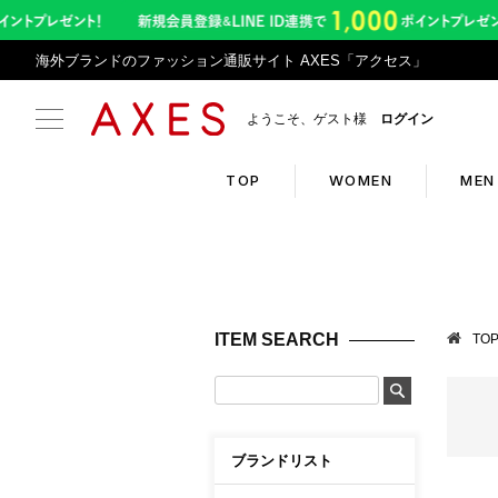
海外ブランドのファッション通販サイト AXES「アクセス」
ようこそ、ゲスト様
ログイン
TOP
WOMEN
MEN
Search
Infor
ブランドリスト
お盆期
ITEM SEARCH
TO
カテゴリリスト
令和8
ランキング
アプリ
クーポン
返品サ
ブランドリスト
新入荷アイテム
悪質サ