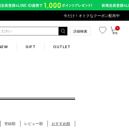
今だけ！オトクなクーポン配布中
0
詳細検索
NEW
GIFT
OUTLET
Corporate
会社概要
Contents
abox
登録順
レビュー順
おすすめ順