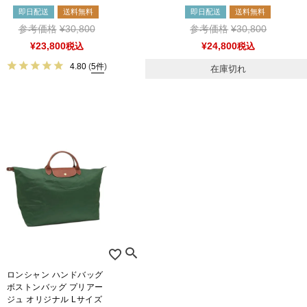
即日配送
送料無料
即日配送
送料無料
参考価格
¥
30,800
参考価格
¥
30,800
¥
23,800
税込
¥
24,800
税込
4.80
(
5件
)
在庫切れ
ロンシャン ハンドバッグ
ボストンバッグ プリアー
ジュ オリジナル Lサイズ