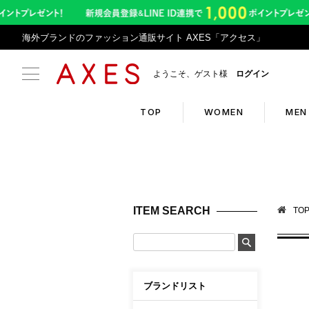
海外ブランドのファッション通販サイト AXES「アクセス」
ようこそ、ゲスト様
ログイン
TOP
WOMEN
MEN
Search
Infor
ブランドリスト
令和8
ITEM SEARCH
TO
カテゴリリスト
アプリ
ランキング
返品サ
クーポン
悪質サ
ブランドリスト
新入荷アイテム