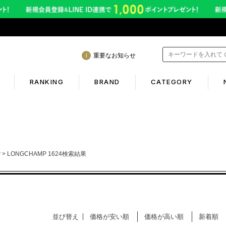
重要なお知らせ
RANKING
BRAND
CATEGORY
mation
Shopping guide
年熊本地震に伴う配送のご案内
初めての方へ
P
LONGCHAMP 1624検索結果
サービス終了のお知らせ
ギフトラッピング
ービス内容変更のお知らせ
返品保証について
イトへのご注意
お客様のレビュー
並び替え
価格が安い順
価格が高い順
新着順
ご利用ガイド