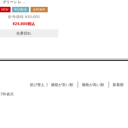
グリーン レ …
NEW
即日配送
送料無料
参考価格
¥
30,800
¥
24,800
税込
在庫切れ
並び替え
価格が安い順
価格が高い順
新着順
-
7
件表示