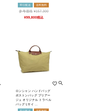
即日配送
送料無料
参考価格
¥
157,300
¥
99,800
税込
ロンシャン ハンドバッグ
ボストンバッグ プリアー
ジュ オリジナル トラベル
バッグ Lサイ …
即日配送
送料無料