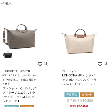
ers Service
-
7
件表示
お問合せ
ージ
ン
録
ンクについて
入り
歴
ト履歴
ロンシャン
【10%OFFクーポン対象】
LONGCHAMP ハンドバ
8/21 9:59まで。クーポンコー
ッグ ボストンバッグ トラ
ド「wklycp10」を購入画面で
ベルバッグ プリアージュ
入力！
ロンシャン ハンドバッグ
…
プリアージュエクストラ
即日配送
送料無料
Lサイズ トラベルバッグ
参考価格
¥
30,800
レディース L …
¥
23,800
税込