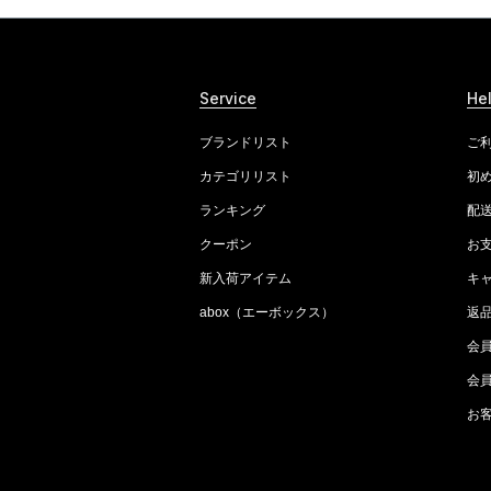
Service
He
ブランドリスト
ご
カテゴリリスト
初
ランキング
配
クーポン
お
新入荷アイテム
キ
abox（エーボックス）
返
会
会
お