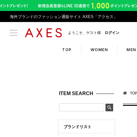
海外ブランドのファッション通販サイト AXES「アクセス」
ようこそ、ゲスト様
ログイン
TOP
WOMEN
MEN
Search
Infor
ブランドリスト
お盆期
ITEM SEARCH
TO
カテゴリリスト
令和8
ランキング
アプリ
クーポン
返品サ
ブランドリスト
新入荷アイテム
悪質サ