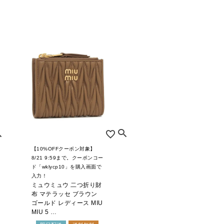
【10%OFFクーポン対象】
8/21 9:59まで。クーポンコー
ド「wklycp10」を購入画面で
入力！
ミュウミュウ 二つ折り財
布 マテラッセ ブラウン
ゴールド レディース MIU
MIU 5 …