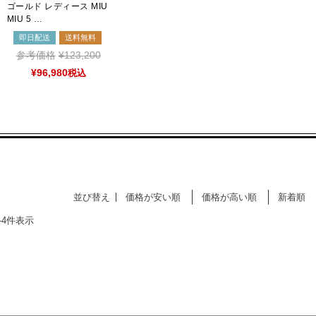
ゴールド レディース MIU
MIU 5 …
即日配送
送料無料
参考価格
¥
123,200
¥
96,980
税込
並び替え
価格が安い順
価格が高い順
新着順
-
4
件表示