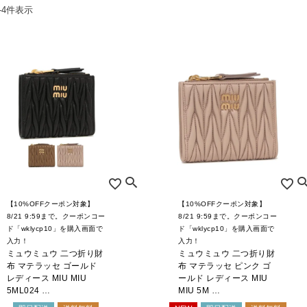
-
4
件表示
お問合せ
ers Service
ージ
ン
録
ンクについて
入り
歴
ト履歴
【10%OFFクーポン対象】
【10%OFFクーポン対象】
8/21 9:59まで。クーポンコー
8/21 9:59まで。クーポンコー
ド「wklycp10」を購入画面で
ド「wklycp10」を購入画面で
入力！
入力！
ミュウミュウ 二つ折り財
ミュウミュウ 二つ折り財
布 マテラッセ ゴールド
布 マテラッセ ピンク ゴ
レディース MIU MIU
ールド レディース MIU
5ML024 …
MIU 5M …