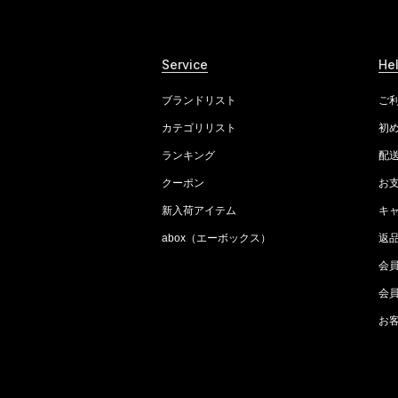
Service
He
ブランドリスト
ご
カテゴリリスト
初
ランキング
配
クーポン
お
新入荷アイテム
キ
abox（エーボックス）
返
会
会
お