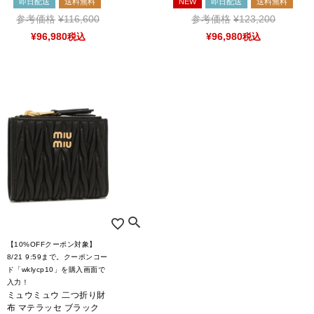
即日配送
送料無料
NEW
即日配送
送料無料
参考価格
¥
116,600
参考価格
¥
123,200
¥
96,980
税込
¥
96,980
税込
CATEGORY LIST
【10%OFFクーポン対象】
8/21 9:59まで。クーポンコー
ド「wklycp10」を購入画面で
入力！
ミュウミュウ 二つ折り財
布 マテラッセ ブラック