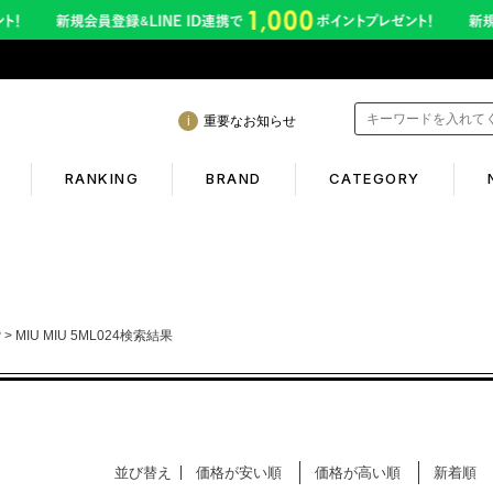
重要なお知らせ
RANKING
BRAND
CATEGORY
mation
Shopping guide
間も休まず発送！営業について
初めての方へ
P
MIU MIU 5ML024検索結果
年熊本地震に伴う配送のご案内
ギフトラッピング
サービス終了のお知らせ
返品保証について
ービス内容変更のお知らせ
お客様のレビュー
並び替え
価格が安い順
価格が高い順
新着順
イトへのご注意
ご利用ガイド