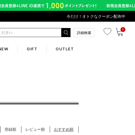
今だけ！オトクなクーポン配布中
0
詳細検索
NEW
GIFT
OUTLET
Corporate
会社概要
Contents
abox
登録順
レビュー順
おすすめ順