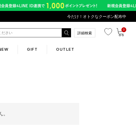
今だけ！オトクなクーポン配布中
0
詳細検索
NEW
GIFT
OUTLET
Corporate
会社概要
Contents
ん。
abox