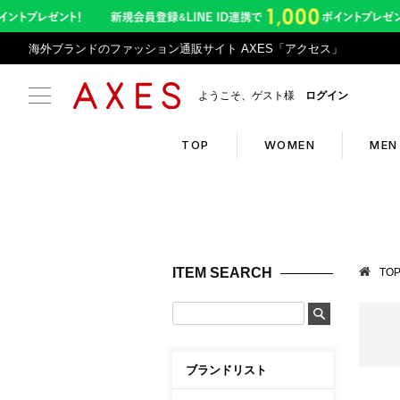
海外ブランドのファッション通販サイト AXES「アクセス」
ようこそ、ゲスト様
ログイン
TOP
WOMEN
MEN
Search
Infor
ブランドリスト
お盆期
ITEM SEARCH
TO
カテゴリリスト
令和8
ランキング
アプリ
クーポン
返品サ
ブランドリスト
新入荷アイテム
悪質サ