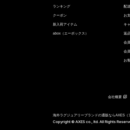
ランキング
配
クーポン
お
新入荷アイテム
キ
abox（エーボックス）
返
会
会
お
会社概要
海外ラグジュアリーブランドの通販ならAXES
Copyright © AXES co., ltd. All Rights Reser