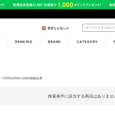
重要なお知らせ
RANKING
BRAND
CATEGORY
mation
Shopping guide
間も休まず発送！営業について
初めての方へ
P
PATAGONIA 23083検索結果
年熊本地震に伴う配送のご案内
ギフトラッピング
サービス終了のお知らせ
返品保証について
検索条件に該当する商品はありませ
ービス内容変更のお知らせ
お客様のレビュー
イトへのご注意
ご利用ガイド