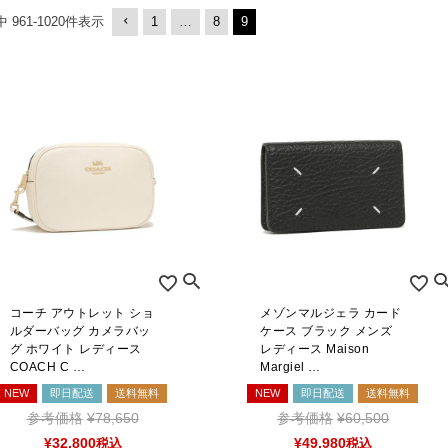
お問合せ
1
…
8
9
中
961
-
1020
件表示
ers Service
ージ
ン
録
ンクについて
入り
歴
ト履歴
コーチ アウトレット ショ
メゾンマルジェラ カード
ルダーバッグ カメラバッ
ケース ブラック メンズ
グ ホワイト レディース
レディース Maison
COACH C …
Margiel …
NEW
即日配送
送料無料
NEW
即日配送
送料無料
参考価格
¥
78,650
参考価格
¥
60,500
¥
32,800
税込
¥
49,980
税込