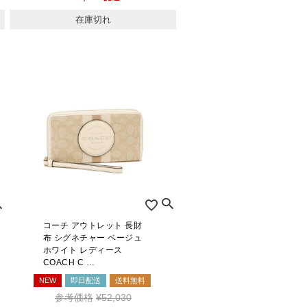
在庫切れ
コーチ アウトレット 長財
布 シグネチャー ベージュ
ホワイト レディース
COACH C …
NEW
即日配送
送料無料
参考価格
¥
52,030