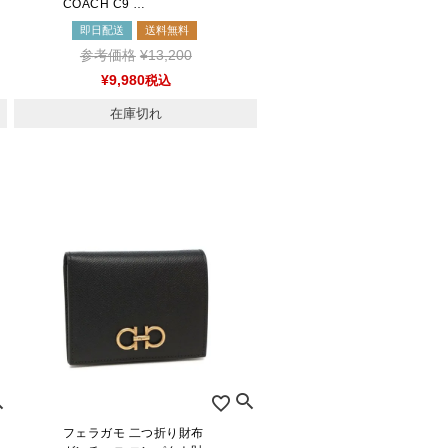
COACH C9 …
即日配送
送料無料
参考価格
¥
13,200
¥
9,980
税込
在庫切れ
フェラガモ 二つ折り財布