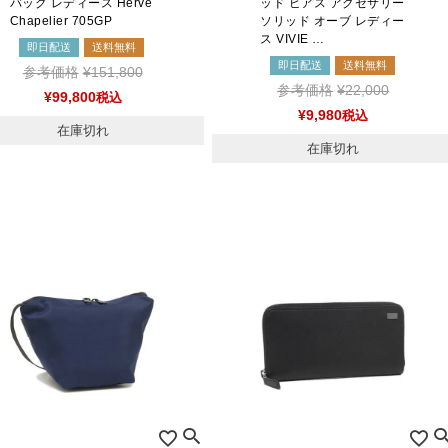
バッグ レディース Herve
ッド ピアス アクセサリー
Chapelier 705GP
ソリッド オーブ レディー
ス VIVIE …
即日配送
送料無料
即日配送
送料無料
参考価格
¥
151,800
参考価格
¥
22,000
¥
99,800
税込
¥
9,980
税込
在庫切れ
在庫切れ