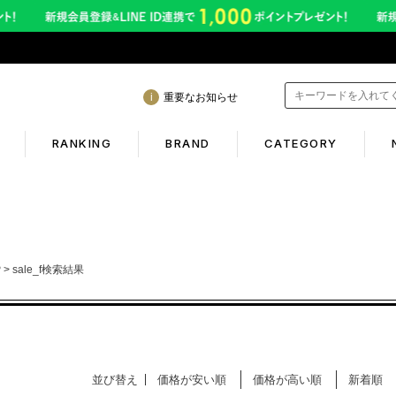
重要なお知らせ
RANKING
BRAND
CATEGORY
mation
Shopping guide
間も休まず発送！営業について
初めての方へ
P
sale_f検索結果
年熊本地震に伴う配送のご案内
ギフトラッピング
サービス終了のお知らせ
返品保証について
ービス内容変更のお知らせ
お客様のレビュー
並び替え
価格が安い順
価格が高い順
新着順
イトへのご注意
ご利用ガイド