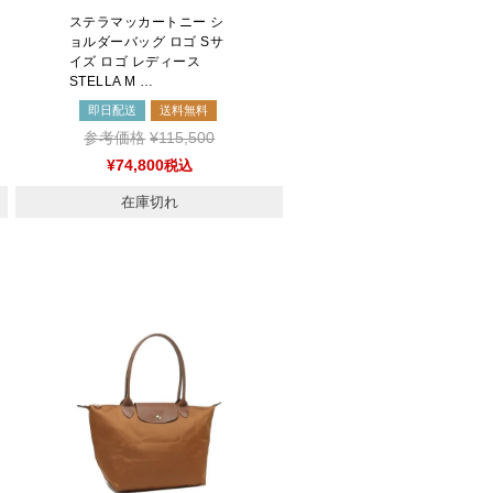
ステラマッカートニー シ
ョルダーバッグ ロゴ Sサ
イズ ロゴ レディース
STELLA M …
即日配送
送料無料
参考価格
¥
115,500
¥
74,800
税込
在庫切れ