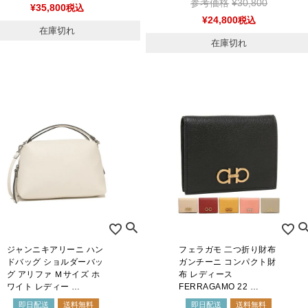
参考価格
¥
30,800
¥
35,800
税込
¥
24,800
税込
在庫切れ
在庫切れ
ジャンニキアリーニ ハン
フェラガモ 二つ折り財布
ドバッグ ショルダーバッ
ガンチーニ コンパクト財
グ アリファ Ｍサイズ ホ
布 レディース
ワイト レディー …
FERRAGAMO 22 …
即日配送
送料無料
即日配送
送料無料