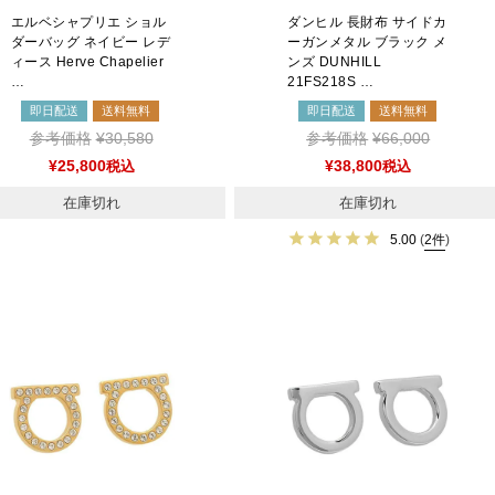
エルベシャプリエ ショル
ダンヒル 長財布 サイドカ
ダーバッグ ネイビー レデ
ーガンメタル ブラック メ
ィース Herve Chapelier
ンズ DUNHILL
…
21FS218S …
即日配送
送料無料
即日配送
送料無料
参考価格
¥
30,580
参考価格
¥
66,000
¥
25,800
税込
¥
38,800
税込
在庫切れ
在庫切れ
5.00
(
2件
)