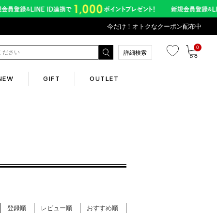
今だけ！オトクなクーポン配布中
0
詳細検索
NEW
GIFT
OUTLET
Corporate
会社概要
Contents
abox
登録順
レビュー順
おすすめ順