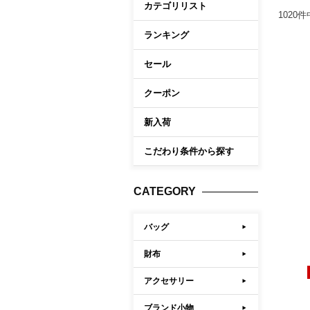
カテゴリリスト
ケア商品
1020
件
Memb
こだわり条件から探す
ランキング
セール
マイペ
ログイ
クーポン
会員登
新入荷
会員ラ
こだわり条件から探す
お気に
閲覧履
CATEGORY
ポイン
バッグ
財布
アクセサリー
ブランド小物