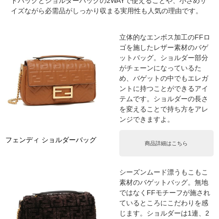
ドバッグとショルダーバッグの2WAYで使えることや、小さめサ
イズながら必需品がしっかり収まる実用性も人気の理由です。
立体的なエンボス加工のFFロ
ゴを施したレザー素材のバゲ
ットバッグ。ショルダー部分
がチェーンになっているた
め、バゲットの中でもエレガ
ントに持つことができるアイ
テムです。ショルダーの長さ
を変えることで持ち方をアレ
ンジできますよ。
フェンディ ショルダーバッグ
商品詳細はこちら
シーズンムード漂うもこもこ
素材のバゲットバッグ。無地
ではなくFFモチーフが施され
ているところにこだわりを感
じます。ショルダーは1連、2