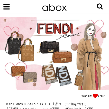
Wish List
2,340
TOP
abox
AXES STYLE
上品コーデに差をつける
『FENDI（フェンディ）』のロゴ型押しレザーバッグ。AXES