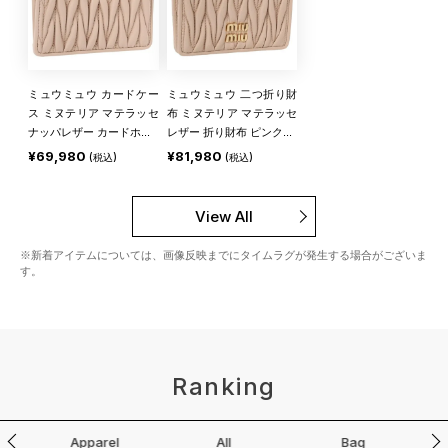
ミュウミュウ カードケー
ミュウミュウ 二つ折り財
ス ミヌテリア マテラッセ
布 ミヌテリア マテラッセ
ナッパレザー カードホ...
レザー 折り財布 ピンク...
¥69,980
¥81,980
(税込)
(税込)
View All
※新着アイテムについては、画像反映までにタイムラグが発生する場合がございま
す。
Ranking
ds
Apparel
All
Bag