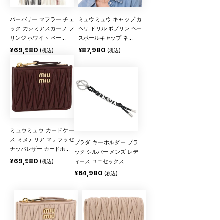
バーバリー マフラー チェ
ミュウミュウ キャップ カ
ック カシミアスカーフ フ
ペリ ドリル ポプリン ベー
リンジ ホワイト ベー...
スボールキャップ ネ...
¥69,980
¥87,980
(税込)
(税込)
ミュウミュウ カードケー
ス ミヌテリア マテラッセ
プラダ キーホルダー ブラ
ナッパレザー カードホ...
ック シルバー メンズ レデ
¥69,980
(税込)
ィース ユニセックス...
¥64,980
(税込)