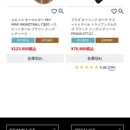
エルメス キーホルダー KEY
プラダ キーリング ポーチ テス
RING BASKETBALL C刻印 バス
ートトラベル トライアングルロ
ケットボール ブラウン メンズ
ゴ ブラック メンズ レディース
レディース …
PRADA 2TT117 …
即日配送
送料無料
即日配送
送料無料
¥
123,800
税込
¥
79,980
税込
在庫切れ
在庫切れ
5.00
(
2件
)