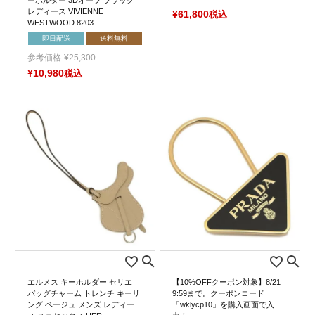
レディース VIVIENNE
¥
61,800
税込
WESTWOOD 8203 …
即日配送
送料無料
参考価格
¥
25,300
¥
10,980
税込
エルメス キーホルダー セリエ
【10%OFFクーポン対象】8/21
バッグチャーム トレンチ キーリ
9:59まで。クーポンコード
ング ベージュ メンズ レディー
「wklycp10」を購入画面で入