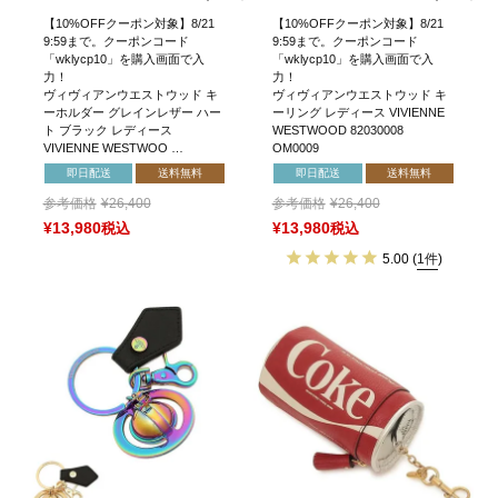
【10%OFFクーポン対象】8/21
【10%OFFクーポン対象】8/21
9:59まで。クーポンコード
9:59まで。クーポンコード
「wklycp10」を購入画面で入
「wklycp10」を購入画面で入
力！
力！
ヴィヴィアンウエストウッド キ
ヴィヴィアンウエストウッド キ
ーホルダー グレインレザー ハー
ーリング レディース VIVIENNE
ト ブラック レディース
WESTWOOD 82030008
VIVIENNE WESTWOO …
OM0009
即日配送
送料無料
即日配送
送料無料
参考価格
¥
26,400
参考価格
¥
26,400
¥
13,980
税込
¥
13,980
税込
5.00
(
1件
)