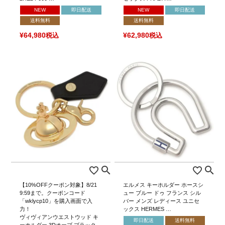
NEW
即日配送
NEW
即日配送
送料無料
送料無料
¥
64,980
税込
¥
62,980
税込
【10%OFFクーポン対象】8/21
エルメス キーホルダー ホースシ
9:59まで。クーポンコード
ュー ブルー ドゥ フランス シル
「wklycp10」を購入画面で入
バー メンズ レディース ユニセ
力！
ックス HERMES …
ヴィヴィアンウエストウッド キ
即日配送
送料無料
ーホルダー 3Dオーブ ブラック