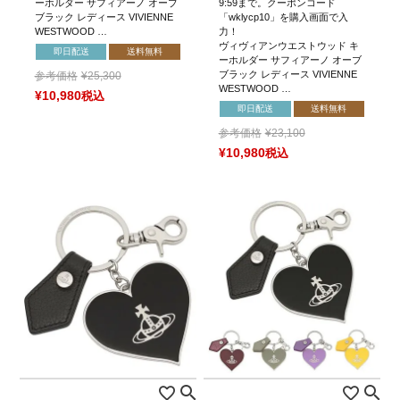
ーホルダー サフィアーノ オーブ
9:59まで。クーポンコード
ブラック レディース VIVIENNE
「wklycp10」を購入画面で入
WESTWOOD …
力！
ヴィヴィアンウエストウッド キ
即日配送
送料無料
ーホルダー サフィアーノ オーブ
ブラック レディース VIVIENNE
参考価格
¥
25,300
WESTWOOD …
¥
10,980
税込
即日配送
送料無料
参考価格
¥
23,100
¥
10,980
税込