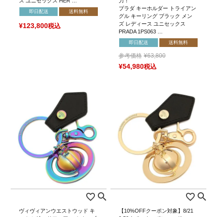
ス ユニセックス HER …
力！
プラダ キーホルダー トライアン
即日配送
送料無料
グル キーリング ブラック メン
ズ レディース ユニセックス
¥
123,800
税込
PRADA 1PS063 …
即日配送
送料無料
参考価格
¥
63,800
¥
54,980
税込
ヴィヴィアンウエストウッド キ
【10%OFFクーポン対象】8/21