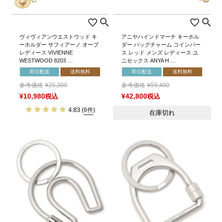
ヴィヴィアンウエストウッド キ
アニヤハインドマーチ キーホル
ーホルダー サフィアーノ オーブ
ダー バッグチャーム コインパー
レディース VIVIENNE
ス レッド メンズ レディース ユ
WESTWOOD 8203 …
ニセックス ANYA H …
即日配送
送料無料
即日配送
送料無料
参考価格
¥
25,300
参考価格
¥
59,400
¥
10,980
税込
¥
42,800
税込
4.83
(
6件
)
在庫切れ