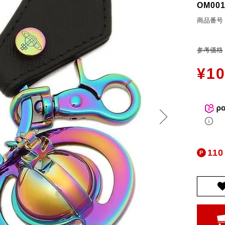
OM001
お問合せ
ers Service
商品番号
ージ
参考価格
ン
¥
10
録
ンクについて
入り
歴
ト履歴
110