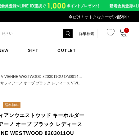
今だけ！オトクなクーポン配布中
0
詳細検索
NEW
GIFT
OUTLET
Corporate
WESTWOOD 8203011OU OM0014 N401
ィース VIVIENNE WESTWOOD 8203011OU OM0014 N401
会社概要
送料無料
Contents
ィアンウエストウッド キーホルダー
アーノ オーブ ブラック レディース
abox
NNE WESTWOOD 8203011OU