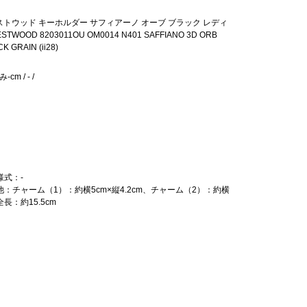
トウッド キーホルダー サフィアーノ オーブ ブラック レディ
STWOOD 8203011OU OM0014 N401 SAFFIANO 3D ORB
K GRAIN (ii28)
cm / - /
様式：-
の他：チャーム（1）：約横5cm×縦4.2cm、チャーム（2）：約横
、全長：約15.5cm