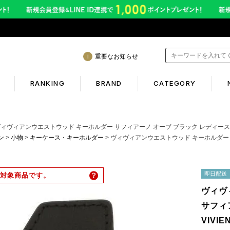
重要なお知らせ
RANKING
BRAND
CATEGORY
mation
Shopping guide
ィヴィアンウエストウッド キーホルダー サフィアーノ オーブ ブラック レディース VIVIENNE 
アン
小物
キーケース・キーホルダー
ヴィヴィアンウエストウッド キーホルダー サフィアーノ オーブ ブラック レデ
間も休まず発送！営業について
初めての方へ
年熊本地震に伴う配送のご案内
ギフトラッピング
即日配送
対象商品です。
サービス終了のお知らせ
返品保証について
ヴィヴ
ービス内容変更のお知らせ
お客様のレビュー
サフィ
VIVIE
イトへのご注意
ご利用ガイド