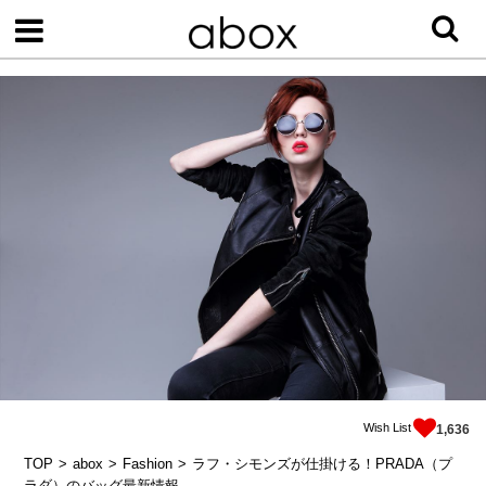
Wish List
1,636
TOP
abox
Fashion
ラフ・シモンズが仕掛ける！PRADA（プ
ラダ）のバッグ最新情報