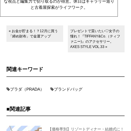
な視点と編集力で切り取るのが得意。休日はギャラリー巡り
と古着屋探索がライフワーク。
« お金が貯まる！？12月に買う
プレゼントで貰いたい♡女子の
「締め財布」で金運アップ
憧れ！『TIFFANY&Co.（ティフ
ァニー)』のアクセサリー。
AXES STYLE VOL.33 »
関連キーワード
プラダ（PRADA）
ブランドバッグ
関連記事
【価格帯別】リゾートディナー・結婚式に！