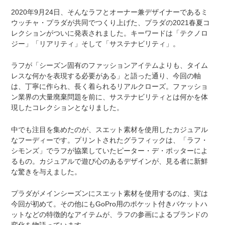
2020年9月24日、そんなラフとオーナー兼デザイナーであるミ
ウッチャ・プラダが共同でつくり上げた、プラダの2021春夏コ
レクションがついに発表されました。キーワードは「テクノロ
ジー」「リアリティ」そして「サステナビリティ」。
ラフが「シーズン固有のファッションアイテムよりも、タイム
レスな何かを表現する必要がある」と語った通り、今回の軸
は、丁寧に作られ、長く着られるリアルクローズ。ファッショ
ン業界の大量廃棄問題を前に、サステナビリティとは何かを体
現したコレクションとなりました。
中でも注目を集めたのが、スエット素材を使用したカジュアル
なフーディーです。プリントされたグラフィックは、「ラフ・
シモンズ」でラフが協業していたピーター・デ・ポッターによ
るもの。カジュアルで遊び心のあるデザインが、見る者に新鮮
な驚きを与えました。
プラダがメインシーズンにスエット素材を使用するのは、実は
今回が初めて。その他にもGoPro用のポケット付きバケットハ
ットなどの特徴的なアイテムが、ラフの参画によるブランドの