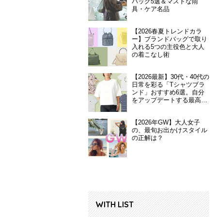
バッグ5選＆マストな雨
具・ケア名品
【2026春夏トレンドカラ
ー】ブランドバッグで取り
入れる5つの主役色と大人
の着こなし術
【2026最新】30代・40代の
日常を彩る「Tシャツブラ
ンド」おすすめ6選。自分
をアップデートする最高の
一枚
【2026年GW】大人女子
の、最旬お出かけスタイル
の正解は？
WITH LIST