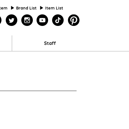
Item
Brand List
Item List
agazine
facebook
twitter
instagram
youtube
tiktok
pinterest
Staff