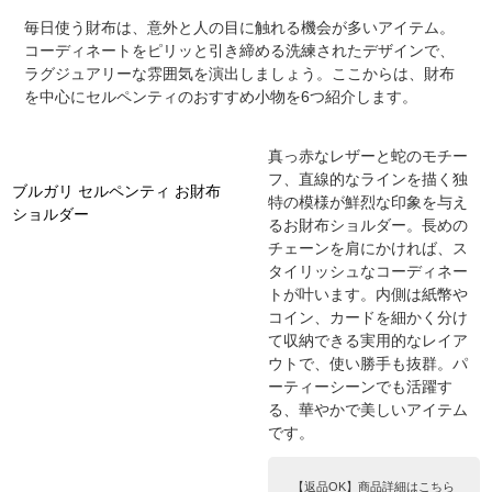
毎日使う財布は、意外と人の目に触れる機会が多いアイテム。
コーディネートをピリッと引き締める洗練されたデザインで、
ラグジュアリーな雰囲気を演出しましょう。ここからは、財布
を中心にセルペンティのおすすめ小物を6つ紹介します。
真っ赤なレザーと蛇のモチー
フ、直線的なラインを描く独
ブルガリ セルペンティ お財布
特の模様が鮮烈な印象を与え
ショルダー
るお財布ショルダー。長めの
チェーンを肩にかければ、ス
タイリッシュなコーディネー
トが叶います。内側は紙幣や
コイン、カードを細かく分け
て収納できる実用的なレイア
ウトで、使い勝手も抜群。パ
ーティーシーンでも活躍す
る、華やかで美しいアイテム
です。
【返品OK】商品詳細はこちら