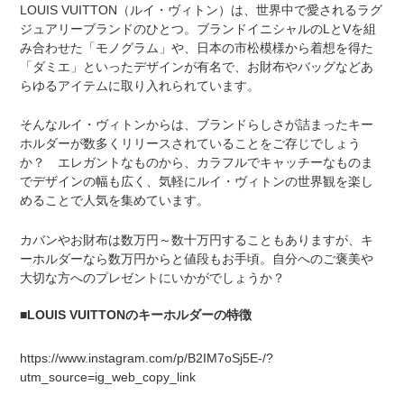
LOUIS VUITTON（ルイ・ヴィトン）は、世界中で愛されるラグ
ジュアリーブランドのひとつ。ブランドイニシャルのLとVを組
み合わせた「モノグラム」や、日本の市松模様から着想を得た
「ダミエ」といったデザインが有名で、お財布やバッグなどあ
らゆるアイテムに取り入れられています。
そんなルイ・ヴィトンからは、ブランドらしさが詰まったキー
ホルダーが数多くリリースされていることをご存じでしょう
か？ エレガントなものから、カラフルでキャッチーなものま
でデザインの幅も広く、気軽にルイ・ヴィトンの世界観を楽し
めることで人気を集めています。
カバンやお財布は数万円～数十万円することもありますが、キ
ーホルダーなら数万円からと値段もお手頃。自分へのご褒美や
大切な方へのプレゼントにいかがでしょうか？
■LOUIS VUITTONのキーホルダーの特徴
https://www.instagram.com/p/B2IM7oSj5E-/?
utm_source=ig_web_copy_link