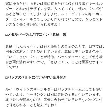
家に帰るたび、あるいは車に乗るたびに必ず取り出すキーホル
ダー。どれだけデザインを気に入っていても、使いにくい点が
あると気になってしまいますよね。ルイ・ヴィトンのキーホル
ダーはディテールまでしっかり作られているので、きっとスト
レスなく長く使い続けられますよ！
□メタルパーツはさびにくい「真鍮」製
真鍮（しんちゅう）とは銅と亜鉛との合金のことで、日本では5
円玉の素材としても使われています。真鍮は美しい黄金色をし
ていて、さびにくいことが特徴。バックチャームとして使う場
合は雨に濡れやすいので、「さびにくい」ことは重要なポイン
トです！
□バッグのベルトに付けやすい金具付き
ルイ・ヴィトンのキーホルダーはバッグチャームとしても使い
やすいよう、キーリングとは別に専用の金具が付いています。
取り外しが簡単なので、気分に合わせていろいろなバッグに付
け替えられることも魅力ですね！