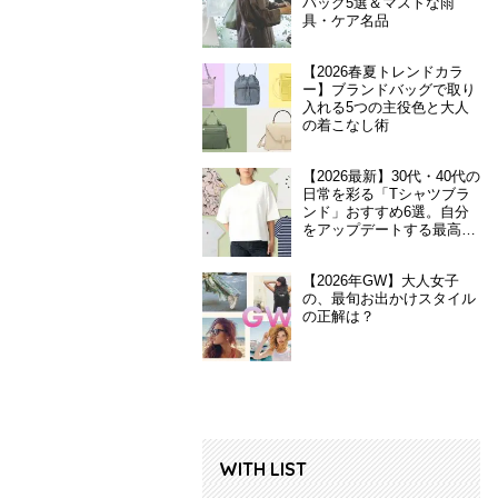
バッグ5選＆マストな雨
具・ケア名品
【2026春夏トレンドカラ
ー】ブランドバッグで取り
入れる5つの主役色と大人
の着こなし術
【2026最新】30代・40代の
日常を彩る「Tシャツブラ
ンド」おすすめ6選。自分
をアップデートする最高の
一枚
【2026年GW】大人女子
の、最旬お出かけスタイル
の正解は？
WITH LIST