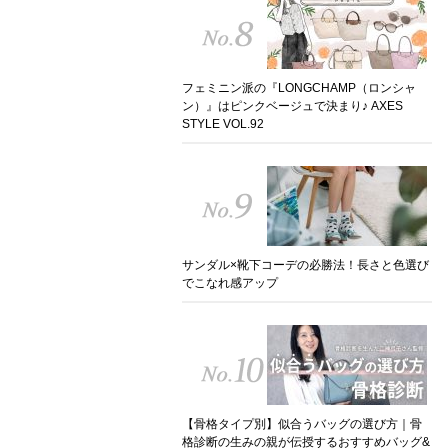
フェミニン派の『LONGCHAMP（ロンシャ
ン）』はピンクベージュで決まり♪ AXES
STYLE VOL.92
サンダル×靴下コーデの必勝法！長さと色選び
でこなれ感アップ
【骨格タイプ別】似合うバッグの選び方｜骨
格診断の生みの親が伝授するおすすめバッグ&