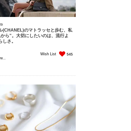
29
ル(CHANEL)のマトラッセと歩む、私
れから”。大切にしたいのは、流行よ
らしさ。
Wish List
545
e...