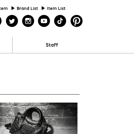
Item
Brand List
Item List
agazine
facebook
twitter
instagram
youtube
tiktok
pinterest
Staff