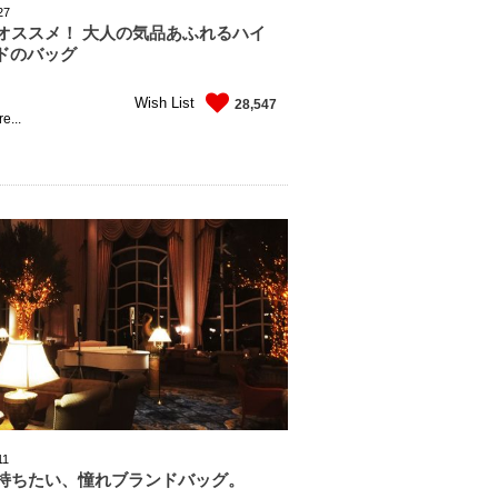
27
にオススメ！ 大人の気品あふれるハイ
ドのバッグ
Wish List
28,547
e...
11
で持ちたい、憧れブランドバッグ。