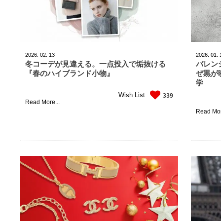
2026.
02.
13
2026.
01.
冬コーデが見違える。一点投入で垢抜ける
バレンシ
『春のハイブランド小物』
ぜ黒が
学
Wish List
339
Read More...
Read Mor