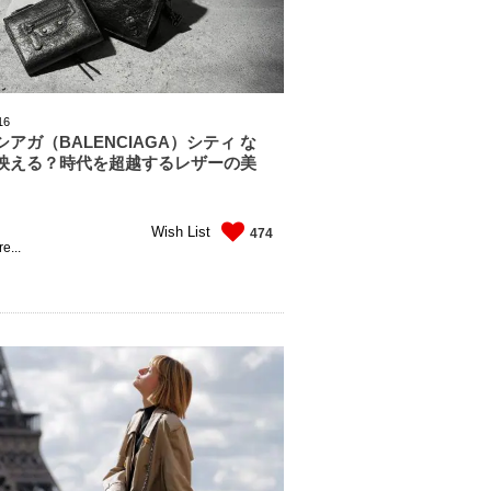
16
アガ（BALENCIAGA）シティ な
映える？時代を超越するレザーの美
Wish List
474
e...