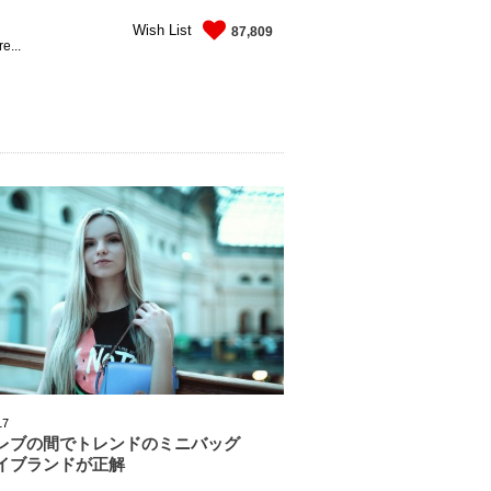
Wish List
87,809
e...
17
レブの間でトレンドのミニバッグ
イブランドが正解