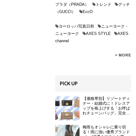
プラダ（PRADA）
トレンド
グッチ
（GUCCI）
EccO
ヨーロッパ写真日和
ニューヨーク・
ニューヨーク
AXES STYLE
AXES
channel
> MORE
PICK UP
【価格帯別】リゾートディ
ナー・結婚式に！ドレスア
ップを格上げする「お呼ば
れチェーンバッグ」完全ガ
イド
梅雨もオシャレに乗り切
る！雨に強い優秀ブランド