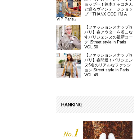
ョップへ！鈴木チャコさん
と巡るヴィンテージショッ
プ「THANX GOD I’M A
VIP Paris」
【ファッションスナップin
パリ】春アウターを着こな
すパリジェンヌの最新コー
デ |Street style in Paris
VOL.50
【ファッションスナップin
パリ】春間近！パリジェン
ヌ5名のリアルなファッシ
ョン|Street style in Paris
VOL.49
RANKING