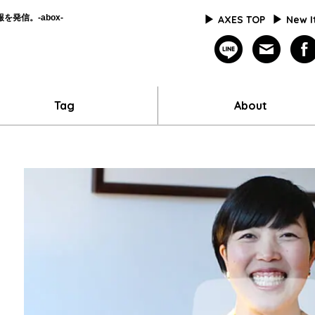
発信。-abox-
AXES TOP
New 
line
mailm
Tag
About