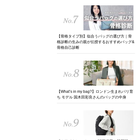
【骨格タイプ別】似合うバッグの選び方｜骨
格診断の生みの親が伝授するおすすめバッグ&
骨格自己診断
【What’s in my bag?】ロンドン生まれパリ育
ち モデル 国木田彩良さんのバッグの中身