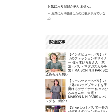
お気に入り登録がありません。
▼ お気に入り登録したのに表示されていな
い
関連記事
【インタビューinパリ】パ
リのファッションデザイナ
ー 佐々木ひろみさん 東
京・パリ・マダガスカルを
繋ぐMAISON N.H PARISに
込められた想い
【ルームツアーinパリ】パ
リ発のバッグブランドを手
掛けるデザイナー 佐々木ひ
ろみさんのご自宅！
MAISON N.H PARIS のバ
ッグもご紹介！
【Shop tour】パリで一番の
品ぞろえのヴィンテージシ