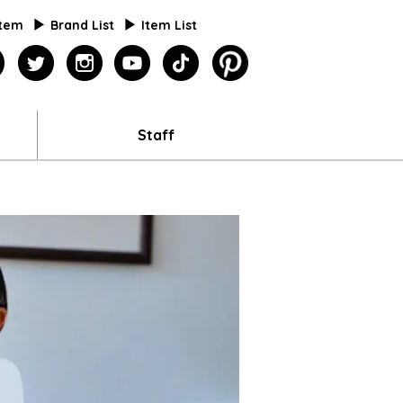
Item
Brand List
Item List
agazine
facebook
twitter
instagram
youtube
tiktok
pinterest
Staff