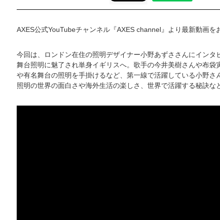
AXES公式YouTubeチャンネル『AXES channel』より最新動画
今回は、ロンドン在住の照明デザイナー小野あずささんにインタ
舞台照明に魅了され単身イギリスへ。歌手の今井美樹さんや布袋
や有名舞台の照明を手掛けるなど、第一線で活躍している小野さ
照明の世界の面白さや海外生活の楽しさ、世界で活躍する秘訣な