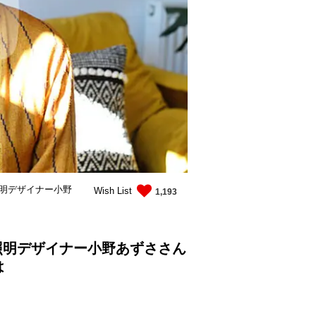
照明デザイナー小野
Wish List
1,193
照明デザイナー小野あずささん
は