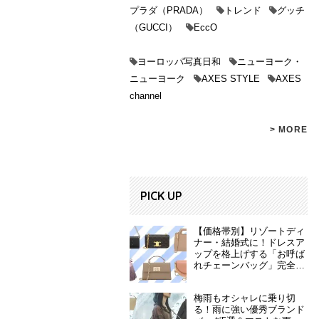
プラダ（PRADA）
トレンド
グッチ
（GUCCI）
EccO
ヨーロッパ写真日和
ニューヨーク・
ニューヨーク
AXES STYLE
AXES
channel
> MORE
PICK UP
【価格帯別】リゾートディ
ナー・結婚式に！ドレスア
ップを格上げする「お呼ば
れチェーンバッグ」完全ガ
イド
梅雨もオシャレに乗り切
る！雨に強い優秀ブランド