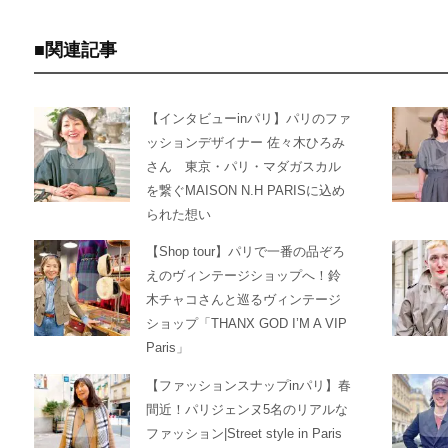
関連記事
【インタビューinパリ】パリのファ
ッションデザイナー 佐々木ひろみ
さん 東京・パリ・マダガスカル
を繋ぐMAISON N.H PARISに込め
られた想い
【Shop tour】パリで一番の品ぞろ
えのヴィンテージショップへ！鈴
木チャコさんと巡るヴィンテージ
ショップ「THANX GOD I’M A VIP
Paris」
【ファッションスナップinパリ】春
間近！パリジェンヌ5名のリアルな
ファッション|Street style in Paris