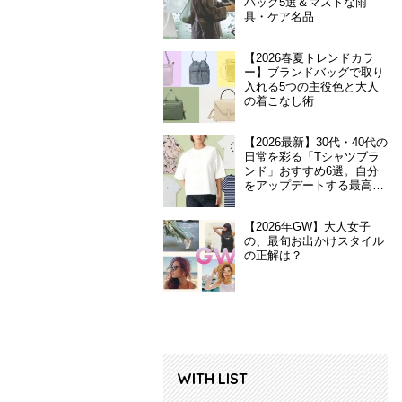
バッグ5選＆マストな雨
具・ケア名品
【2026春夏トレンドカラ
ー】ブランドバッグで取り
入れる5つの主役色と大人
の着こなし術
【2026最新】30代・40代の
日常を彩る「Tシャツブラ
ンド」おすすめ6選。自分
をアップデートする最高の
一枚
【2026年GW】大人女子
の、最旬お出かけスタイル
の正解は？
WITH LIST