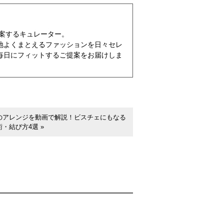
提案するキュレーター。
地よくまとえるファッションを日々セレ
毎日にフィットするご提案をお届けしま
のアレンジを動画で解説！ビスチェにもなる
術・結び方4選
»