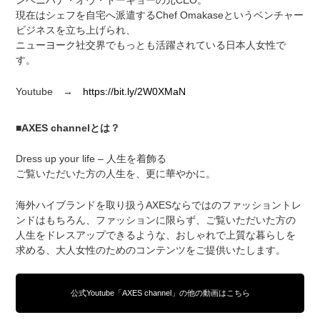
ンベニハナ・オヴ・トーキョーの元CEO。
現在はシェフを自宅へ派遣するChef Omakaseというベンチャー
ビジネスを立ち上げられ、
ニューヨーク社交界でもっとも活躍されている日本人女性で
す。
Youtube →
https://bit.ly/2W0XMaN
■AXES channelとは？
Dress up your life – 人生を着飾る
ご覧いただいた方の人生を、更に華やかに。
海外ハイブランドを取り扱うAXESならではのファッショントレ
ンドはもちろん、ファッションに限らず、ご覧いただいた方の
人生をドレスアップできるような、おしゃれで上質な暮らしを
求める、大人女性のためのコンテンツをご提供いたします。
公式Youtube「AXES channel」の他の動画はこちら