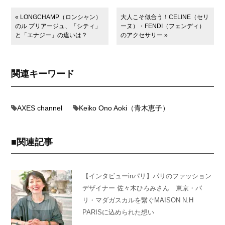
« LONGCHAMP（ロンシャン）
大人こそ似合う！CELINE（セリ
のル プリアージュ、「シティ」
ーヌ）・FENDI（フェンディ）
と「エナジー」の違いは？
のアクセサリー »
関連キーワード
AXES channel
Keiko Ono Aoki（青木恵子）
関連記事
【インタビューinパリ】パリのファッション
デザイナー 佐々木ひろみさん 東京・パ
リ・マダガスカルを繋ぐMAISON N.H
PARISに込められた想い