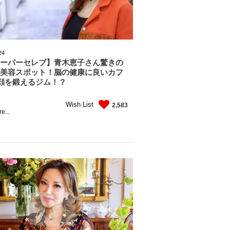
24
スーパーセレブ】青木恵子さん驚きの
新美容スポット！脳の健康に良いカフ
顔を鍛えるジム！？
Wish List
2,583
e...