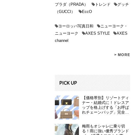
プラダ（PRADA）
トレンド
グッチ
（GUCCI）
EccO
ヨーロッパ写真日和
ニューヨーク・
ニューヨーク
AXES STYLE
AXES
channel
> MORE
PICK UP
【価格帯別】リゾートディ
ナー・結婚式に！ドレスア
ップを格上げする「お呼ば
れチェーンバッグ」完全ガ
イド
梅雨もオシャレに乗り切
る！雨に強い優秀ブランド