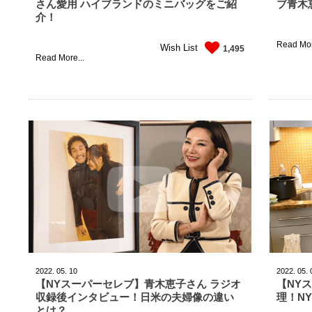
さん愛用 ハイブランドのミニバッグをご紹
ブ青木
介！
Read Mor
Wish List
1,495
Read More...
2022.
05.
10
2022.
05.
【NYスーパーセレブ】青木恵子さん ラジオ
【NY
収録後インタビュー！日米の夫婦像の違い
理！N
とは？