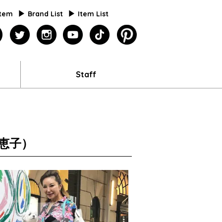
Item
Brand List
Item List
agazine
facebook
twitter
instagram
youtube
tiktok
pinterest
Staff
青木恵子）