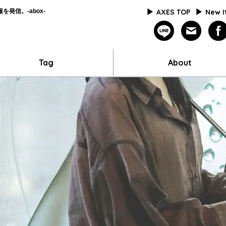
発信。-abox-
AXES TOP
New 
line
mailm
Tag
About