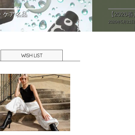
【202
人の着こなし術
一枚
2026年5月14日
WISH LIST