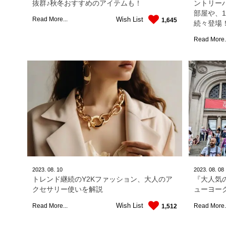
抜群♪秋冬おすすめのアイテムも！
ントリー
部屋や、
Wish List
Read More...
1,645
続々登場
Read More.
2023.
08.
10
2023.
08.
08
トレンド継続のY2Kファッション、大人のア
『大人気
クセサリー使いを解説
ューヨーク
Wish List
Read More...
Read More.
1,512