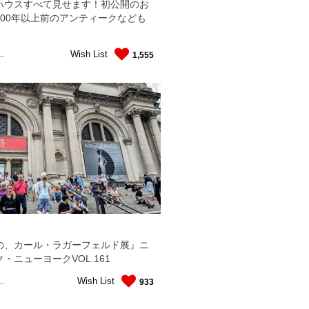
ハウスすべて見せます！初公開のお
100年以上前のアンティークなども
！
Wish List
..
1,555
の、カール・ラガーフェルド展』ニ
・ニューヨークVOL.161
Wish List
..
933