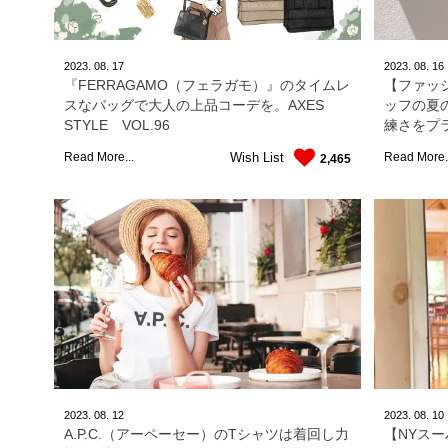
2023.
08.
17
2023.
08.
16
『FERRAGAMO（フェラガモ）』のタイムレ
【ファッ
スなバッグで大人の上品コーデを。AXES
ッフの夏
STYLE VOL.96
練さをプ
Wish List
Read More...
Read More.
2,465
2023.
08.
12
2023.
08.
10
A.P.C.（アーペーセー）のTシャツは着回し力
【NYス