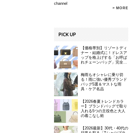
channel
> MORE
PICK UP
【価格帯別】リゾートディ
ナー・結婚式に！ドレスア
ップを格上げする「お呼ば
れチェーンバッグ」完全ガ
イド
梅雨もオシャレに乗り切
る！雨に強い優秀ブランド
バッグ5選＆マストな雨
具・ケア名品
【2026春夏トレンドカラ
ー】ブランドバッグで取り
入れる5つの主役色と大人
の着こなし術
【2026最新】30代・40代の
日常を彩る「Tシャツブラ