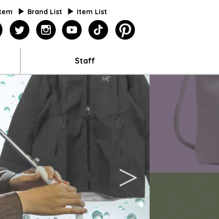
Item
Brand List
Item List
agazine
facebook
twitter
instagram
youtube
tiktok
pinterest
Staff