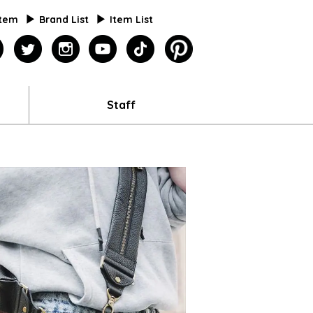
Item
Brand List
Item List
agazine
facebook
twitter
instagram
youtube
tiktok
pinterest
Staff