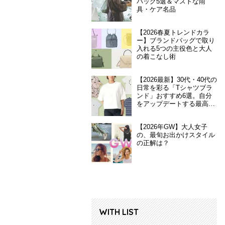
バッグ5選＆マストな雨
具・ケア名品
【2026春夏トレンドカラ
ー】ブランドバッグで取り
入れる5つの主役色と大人
の着こなし術
【2026最新】30代・40代の
日常を彩る「Tシャツブラ
ンド」おすすめ6選。自分
をアップデートする最高の
一枚
【2026年GW】大人女子
の、最旬お出かけスタイル
の正解は？
WITH LIST