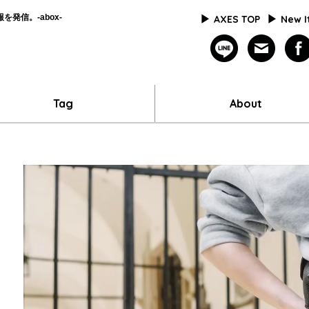
発信。-abox-
AXES TOP
New 
line
mailm
Tag
About