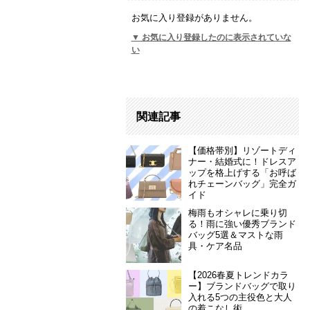
お気に入り登録がありません。
▼ お気に入り登録したのに表示されていな
い
関連記事
【価格帯別】リゾートディ
ナー・結婚式に！ドレスア
ップを格上げする「お呼ば
れチェーンバッグ」完全ガ
イド
梅雨もオシャレに乗り切
る！雨に強い優秀ブランド
バッグ5選＆マストな雨
具・ケア名品
【2026春夏トレンドカラ
ー】ブランドバッグで取り
入れる5つの主役色と大人
の着こなし術