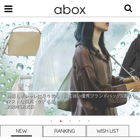
梅雨もオシャレに乗り切る！雨に強い優秀ブランドバッグ5選＆
マストな雨具・ケア名品
2026年5月25日
NEW
RANKING
WISH LIST