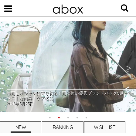
梅雨もオシャレに乗り切る！雨に強い優秀ブランドバッグ5選＆
マストな雨具・ケア名品
2026年5月25日
NEW
RANKING
WISH LIST