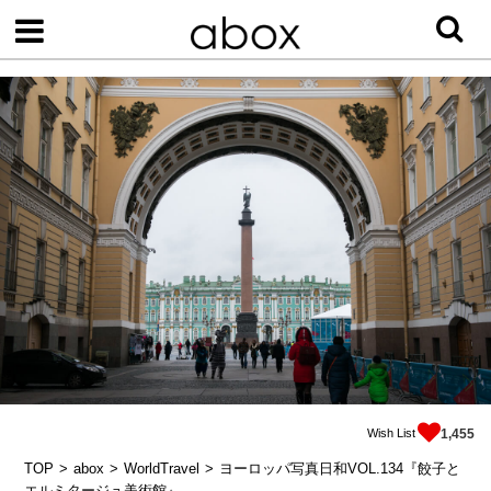
Wish List
1,455
TOP
abox
WorldTravel
ヨーロッパ写真日和VOL.134『餃子と
エルミタージュ美術館』