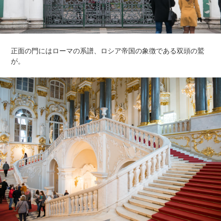
正面の門にはローマの系譜、ロシア帝国の象徴である双頭の鷲
が。