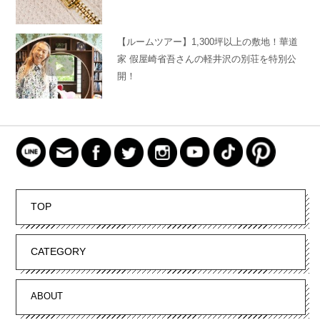
【ルームツアー】1,300坪以上の敷地！華道
家 假屋崎省吾さんの軽井沢の別荘を特別公
開！
TOP
CATEGORY
ABOUT