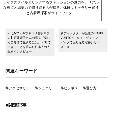
ライフスタイルとリンクするファッションの魅力を、リアル
な視点と編集力で切り取るのが得意。休日はギャラリー巡り
と古着屋探索がライフワーク。
« 【カフェキツネパリ看板マダ
新ディレクターが話題のLOUIS
ム】石井庸子さんの語る『楽し
VUITTON（ルイ・ヴィトン）、
く自然体で生きるには』 パリで
バッグで振り返る定番シリー
生きることを選んだ日本人の人
ズ！ »
生をインタビュー
関連キーワード
アクセサリー
ジュエリー
ビジネス
選び方
関連記事