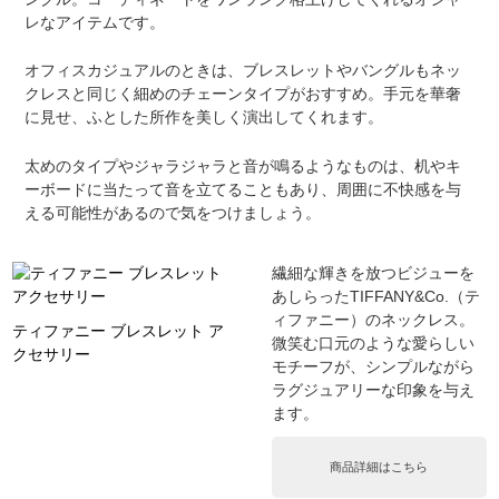
レなアイテムです。
オフィスカジュアルのときは、ブレスレットやバングルもネッ
クレスと同じく細めのチェーンタイプがおすすめ。手元を華奢
に見せ、ふとした所作を美しく演出してくれます。
太めのタイプやジャラジャラと音が鳴るようなものは、机やキ
ーボードに当たって音を立てることもあり、周囲に不快感を与
える可能性があるので気をつけましょう。
繊細な輝きを放つビジューを
あしらったTIFFANY&Co.（テ
ィファニー）のネックレス。
ティファニー ブレスレット ア
微笑む口元のような愛らしい
クセサリー
モチーフが、シンプルながら
ラグジュアリーな印象を与え
ます。
商品詳細はこちら