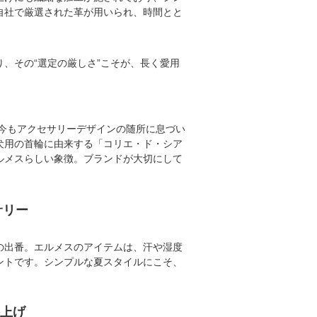
自社で厳選された革が用いられ、時間とと
、その“選定の厳しさ”こそが、長く愛用
、今もアクセサリーデザインの随所に息づい
犬用の首輪に由来する「コリエ・ド・シア
ルメスらしい象徴。ブランドが大切にして
サリー
の出番。エルメスのアイテムは、汗や湿度
ントです。シンプルな夏スタイルにこそ、
上げ