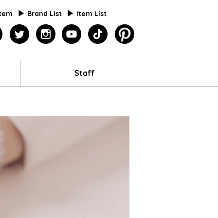
Item
Brand List
Item List
agazine
facebook
twitter
instagram
youtube
tiktok
pinterest
Staff