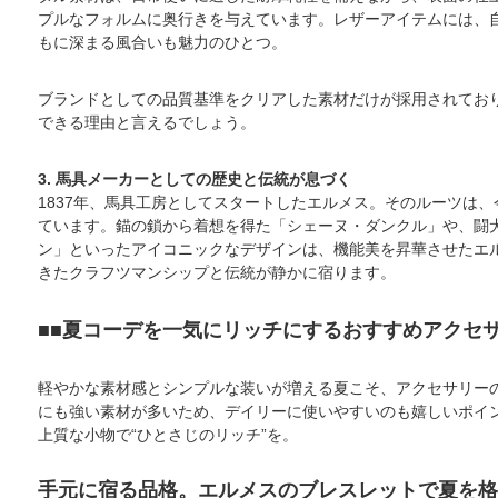
プルなフォルムに奥行きを与えています。レザーアイテムには、
もに深まる風合いも魅力のひとつ。
ブランドとしての品質基準をクリアした素材だけが採用されており
できる理由と言えるでしょう。
3. 馬具メーカーとしての歴史と伝統が息づく
1837年、馬具工房としてスタートしたエルメス。そのルーツは
ています。錨の鎖から着想を得た「シェーヌ・ダンクル」や、闘
ン」といったアイコニックなデザインは、機能美を昇華させたエ
きたクラフツマンシップと伝統が静かに宿ります。
■夏コーデを一気にリッチにするおすすめアクセ
軽やかな素材感とシンプルな装いが増える夏こそ、アクセサリー
にも強い素材が多いため、デイリーに使いやすいのも嬉しいポイ
上質な小物で“ひとさじのリッチ”を。
手元に宿る品格。エルメスのブレスレットで夏を格