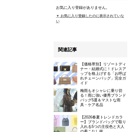
お気に入り登録がありません。
▼ お気に入り登録したのに表示されていな
い
関連記事
【価格帯別】リゾートディ
ナー・結婚式に！ドレスア
ップを格上げする「お呼ば
れチェーンバッグ」完全ガ
イド
梅雨もオシャレに乗り切
る！雨に強い優秀ブランド
バッグ5選＆マストな雨
具・ケア名品
【2026春夏トレンドカラ
ー】ブランドバッグで取り
入れる5つの主役色と大人
の着こなし術