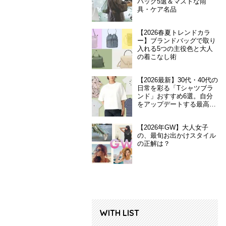
バッグ5選＆マストな雨
具・ケア名品
【2026春夏トレンドカラ
ー】ブランドバッグで取り
入れる5つの主役色と大人
の着こなし術
【2026最新】30代・40代の
日常を彩る「Tシャツブラ
ンド」おすすめ6選。自分
をアップデートする最高の
一枚
【2026年GW】大人女子
の、最旬お出かけスタイル
の正解は？
WITH LIST