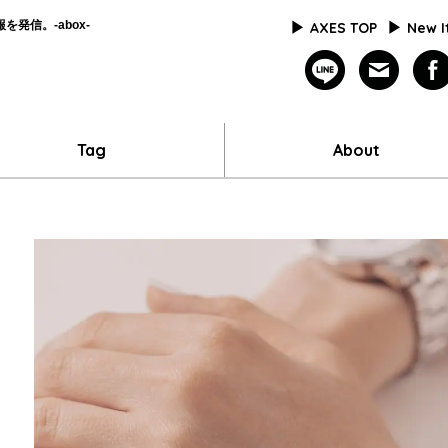
発信。-abox-
AXES TOP
New 
line
mailm
Tag
About