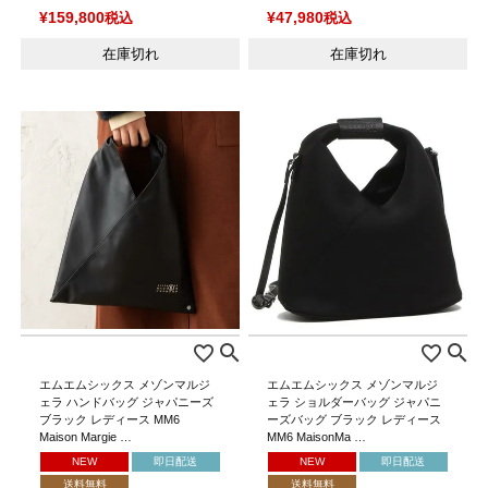
¥
159,800
税込
¥
47,980
税込
在庫切れ
在庫切れ
エムエムシックス メゾンマルジ
エムエムシックス メゾンマルジ
ェラ ハンドバッグ ジャパニーズ
ェラ ショルダーバッグ ジャパニ
ブラック レディース MM6
ーズバッグ ブラック レディース
Maison Margie …
MM6 MaisonMa …
NEW
即日配送
NEW
即日配送
送料無料
送料無料