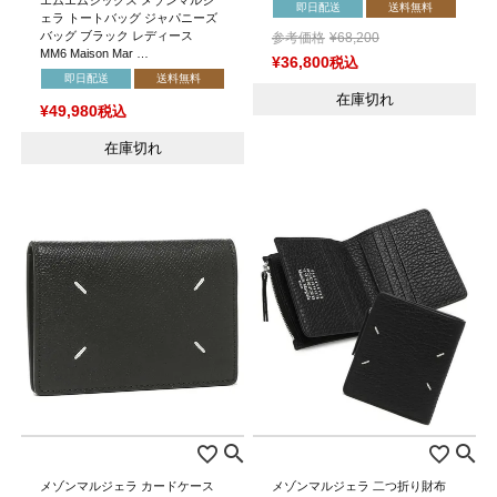
即日配送
送料無料
ェラ トートバッグ ジャパニーズ
バッグ ブラック レディース
参考価格
¥
68,200
MM6 Maison Mar …
¥
36,800
税込
即日配送
送料無料
在庫切れ
¥
49,980
税込
在庫切れ
メゾンマルジェラ カードケース
メゾンマルジェラ 二つ折り財布