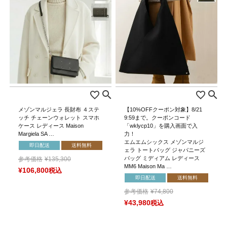
メゾンマルジェラ 長財布 ４ステ
【10%OFFクーポン対象】8/21
ッチ チェーンウォレット スマホ
9:59まで。クーポンコード
ケース レディース Maison
「wklycp10」を購入画面で入
Margiela SA …
力！
エムエムシックス メゾンマルジ
即日配送
送料無料
ェラ トートバッグ ジャパニーズ
バッグ ミディアム レディース
参考価格
¥
135,300
MM6 Maison Ma …
¥
106,800
税込
即日配送
送料無料
参考価格
¥
74,800
¥
43,980
税込