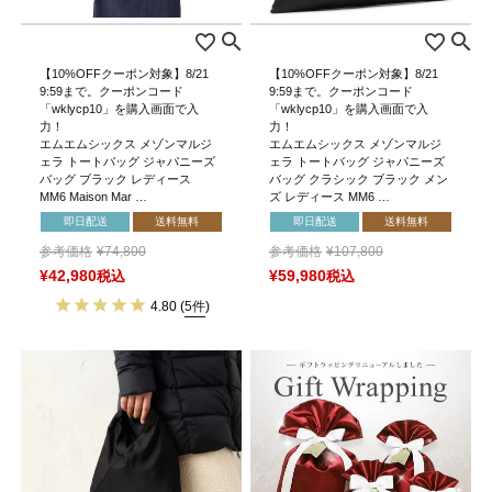
【10%OFFクーポン対象】8/21
【10%OFFクーポン対象】8/21
9:59まで。クーポンコード
9:59まで。クーポンコード
「wklycp10」を購入画面で入
「wklycp10」を購入画面で入
力！
力！
エムエムシックス メゾンマルジ
エムエムシックス メゾンマルジ
ェラ トートバッグ ジャパニーズ
ェラ トートバッグ ジャパニーズ
バッグ ブラック レディース
バッグ クラシック ブラック メン
MM6 Maison Mar …
ズ レディース MM6 …
即日配送
送料無料
即日配送
送料無料
参考価格
¥
74,800
参考価格
¥
107,800
¥
42,980
税込
¥
59,980
税込
4.80
(
5件
)