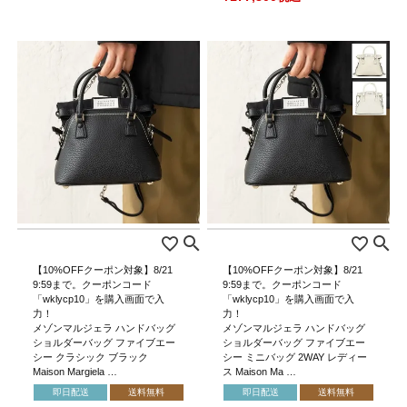
【10%OFFクーポン対象】8/21
【10%OFFクーポン対象】8/21
9:59まで。クーポンコード
9:59まで。クーポンコード
「wklycp10」を購入画面で入
「wklycp10」を購入画面で入
力！
力！
メゾンマルジェラ ハンドバッグ
メゾンマルジェラ ハンドバッグ
ショルダーバッグ ファイブエー
ショルダーバッグ ファイブエー
シー クラシック ブラック
シー ミニバッグ 2WAY レディー
Maison Margiela …
ス Maison Ma …
即日配送
送料無料
即日配送
送料無料