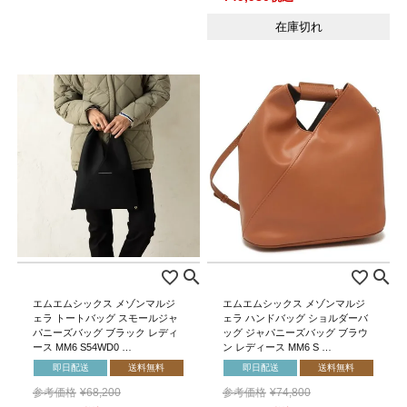
在庫切れ
エムエムシックス メゾンマルジ
エムエムシックス メゾンマルジ
ェラ トートバッグ スモールジャ
ェラ ハンドバッグ ショルダーバ
パニーズバッグ ブラック レディ
ッグ ジャパニーズバッグ ブラウ
ース MM6 S54WD0 …
ン レディース MM6 S …
即日配送
送料無料
即日配送
送料無料
参考価格
¥
68,200
参考価格
¥
74,800