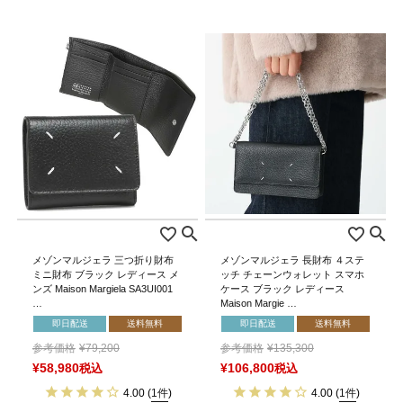
メゾンマルジェラ 三つ折り財布
メゾンマルジェラ 長財布 ４ステ
ミニ財布 ブラック レディース メ
ッチ チェーンウォレット スマホ
ンズ Maison Margiela SA3UI001
ケース ブラック レディース
…
Maison Margie …
即日配送
送料無料
即日配送
送料無料
参考価格
¥
79,200
参考価格
¥
135,300
¥
58,980
税込
¥
106,800
税込
4.00
(
1件
)
4.00
(
1件
)