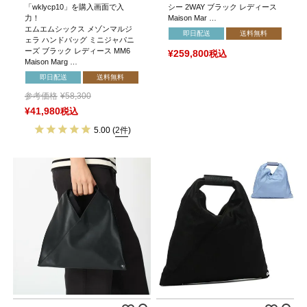
「wklycp10」を購入画面で入
シー 2WAY ブラック レディース
力！
Maison Mar …
エムエムシックス メゾンマルジ
即日配送
送料無料
ェラ ハンドバッグ ミニジャパニ
ーズ ブラック レディース MM6
¥
259,800
税込
Maison Marg …
即日配送
送料無料
参考価格
¥
58,300
¥
41,980
税込
5.00
(
2件
)