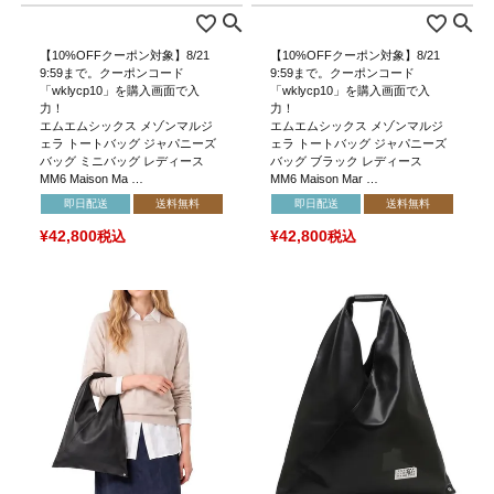
【10%OFFクーポン対象】8/21
【10%OFFクーポン対象】8/21
9:59まで。クーポンコード
9:59まで。クーポンコード
「wklycp10」を購入画面で入
「wklycp10」を購入画面で入
力！
力！
エムエムシックス メゾンマルジ
エムエムシックス メゾンマルジ
ェラ トートバッグ ジャパニーズ
ェラ トートバッグ ジャパニーズ
バッグ ミニバッグ レディース
バッグ ブラック レディース
MM6 Maison Ma …
MM6 Maison Mar …
即日配送
送料無料
即日配送
送料無料
¥
42,800
税込
¥
42,800
税込