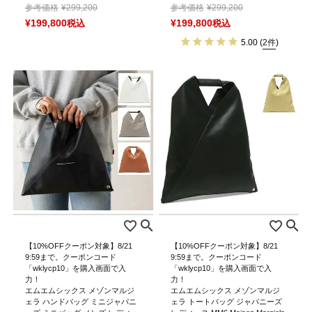
参考価格
¥
299,200
参考価格
¥
299,200
¥
199,800
税込
¥
199,800
税込
5.00
(
2件
)
【10%OFFクーポン対象】8/21
【10%OFFクーポン対象】8/21
9:59まで。クーポンコード
9:59まで。クーポンコード
「wklycp10」を購入画面で入
「wklycp10」を購入画面で入
力！
力！
エムエムシックス メゾンマルジ
エムエムシックス メゾンマルジ
ェラ ハンドバッグ ミニジャパニ
ェラ トートバッグ ジャパニーズ