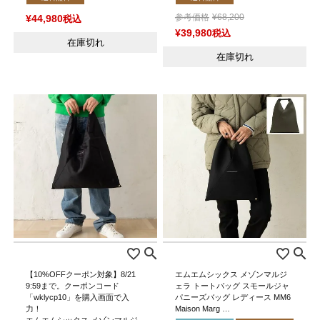
参考価格
¥
68,200
¥
44,980
税込
¥
39,980
税込
在庫切れ
在庫切れ
【10%OFFクーポン対象】8/21
エムエムシックス メゾンマルジ
9:59まで。クーポンコード
ェラ トートバッグ スモールジャ
「wklycp10」を購入画面で入
パニーズバッグ レディース MM6
力！
Maison Marg …
エムエムシックス メゾンマルジ