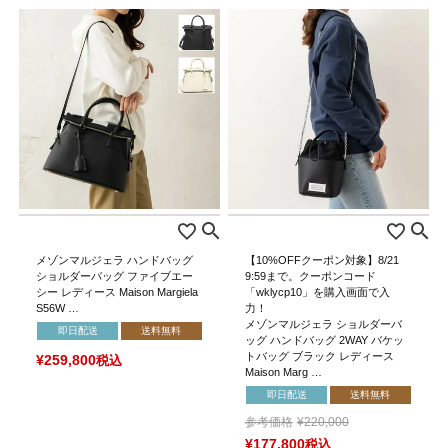
メゾンマルジェラ ハンドバッグ
【10%OFFクーポン対象】8/21
ショルダーバッグ ファイブエー
9:59まで。クーポンコード
シー レディース Maison Margiela
「wklycp10」を購入画面で入
S56W …
力！
メゾンマルジェラ ショルダーバ
即日配送
送料無料
ッグ ハンドバッグ 2WAY バケッ
トバッグ ブラック レディース
¥
259,800
税込
Maison Marg …
即日配送
送料無料
参考価格
¥
220,000
¥
177,800
税込