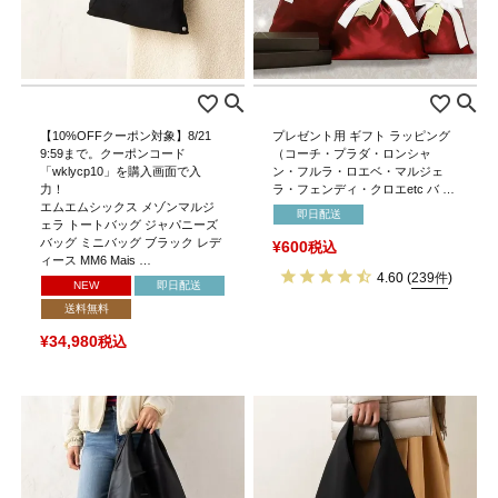
【10%OFFクーポン対象】8/21
プレゼント用 ギフト ラッピング
9:59まで。クーポンコード
（コーチ・プラダ・ロンシャ
「wklycp10」を購入画面で入
ン・フルラ・ロエベ・マルジェ
力！
ラ・フェンディ・クロエetc バ …
エムエムシックス メゾンマルジ
即日配送
ェラ トートバッグ ジャパニーズ
バッグ ミニバッグ ブラック レデ
¥
600
税込
ィース MM6 Mais …
4.60
(
239件
)
NEW
即日配送
送料無料
¥
34,980
税込