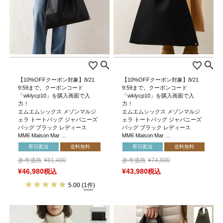
【10%OFFクーポン対象】8/21
【10%OFFクーポン対象】8/21
9:59まで。クーポンコード
9:59まで。クーポンコード
「wklycp10」を購入画面で入
「wklycp10」を購入画面で入
力！
力！
エムエムシックス メゾンマルジ
エムエムシックス メゾンマルジ
ェラ トートバッグ ジャパニーズ
ェラ トートバッグ ジャパニーズ
バッグ ブラック レディース
バッグ ブラック レディース
MM6 Maison Mar …
MM6 Maison Mar …
即日配送
送料無料
即日配送
送料無料
参考価格
¥
81,400
参考価格
¥
74,800
¥
46,980
税込
¥
43,980
税込
5.00
(
1件
)