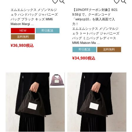
エムエムシックス メゾンマルジ
【10%OFFクーポン対象】8/21
ェラ ハンドバッグ ジャパニーズ
9:59まで。クーポンコード
バッグ ブラック キッズ MM6
「wklycp10」を購入画面で入
Maison Margi …
力！
エムエムシックス メゾンマルジ
NEW
即日配送
ェラ トートバッグ ジャパニーズ
送料無料
バッグ ミニバッグ レディース
MM6 Maison Ma …
¥
36,980
税込
即日配送
送料無料
¥
34,980
税込