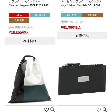
ブラック メンズ レディース
ミニ財布 ブラック メンズ レディ
Maison Margiela S55UI0203 P47
ース Maison Margiela SA1UI002
…
…
NEW
即日配送
即日配送
送料無料
送料無料
参考価格
¥
79,200
参考価格
¥
48,400
¥
61,980
税込
¥
35,800
税込
在庫切れ
在庫切れ