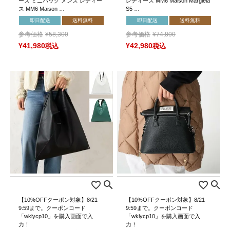
ーズ ミニバッグ メンズ レディー
レディース MM6 Maison Margiela
ス MM6 Maison …
S5 …
即日配送
送料無料
即日配送
送料無料
参考価格
¥
58,300
参考価格
¥
74,800
¥
41,980
税込
¥
42,980
税込
【10%OFFクーポン対象】8/21
【10%OFFクーポン対象】8/21
9:59まで。クーポンコード
9:59まで。クーポンコード
「wklycp10」を購入画面で入
「wklycp10」を購入画面で入
力！
力！