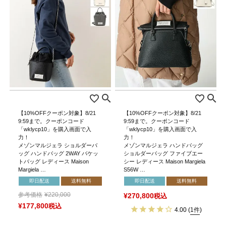
【10%OFFクーポン対象】8/21
【10%OFFクーポン対象】8/21
9:59まで。クーポンコード
9:59まで。クーポンコード
「wklycp10」を購入画面で入
「wklycp10」を購入画面で入
力！
力！
メゾンマルジェラ ショルダーバ
メゾンマルジェラ ハンドバッグ
ッグ ハンドバッグ 2WAY バケッ
ショルダーバッグ ファイブエー
トバッグ レディース Maison
シー レディース Maison Margiela
Margiela …
S56W …
即日配送
送料無料
即日配送
送料無料
参考価格
¥
220,000
¥
270,800
税込
¥
177,800
税込
4.00
(
1件
)