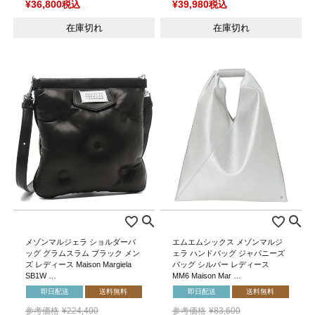
¥
36,800
税込
¥
39,980
税込
在庫切れ
在庫切れ
メゾンマルジェラ ショルダーバ
エムエムシックス メゾンマルジ
ッグ グラムスラム ブラック メン
ェラ ハンドバッグ ジャパニーズ
ズ レディース Maison Margiela
バッグ シルバー レディース
SB1W …
MM6 Maison Mar …
即日配送
送料無料
即日配送
送料無料
参考価格
¥
224,400
参考価格
¥
83,600