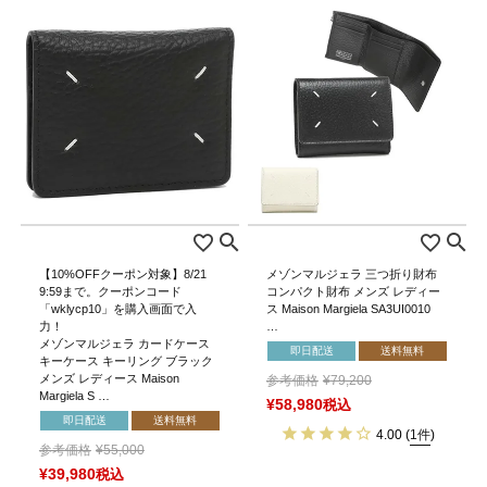
【10%OFFクーポン対象】8/21
メゾンマルジェラ 三つ折り財布
9:59まで。クーポンコード
コンパクト財布 メンズ レディー
「wklycp10」を購入画面で入
ス Maison Margiela SA3UI0010
力！
…
メゾンマルジェラ カードケース
即日配送
送料無料
キーケース キーリング ブラック
メンズ レディース Maison
参考価格
¥
79,200
Margiela S …
¥
58,980
税込
即日配送
送料無料
4.00
(
1件
)
参考価格
¥
55,000
¥
39,980
税込