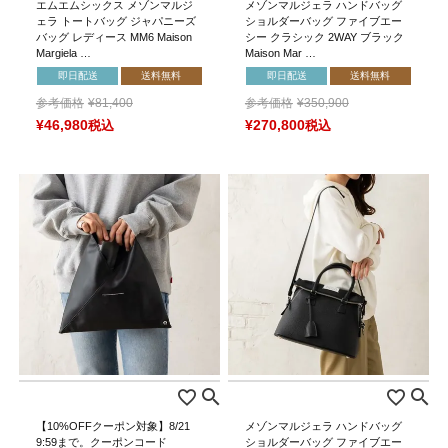
エムエムシックス メゾンマルジ
メゾンマルジェラ ハンドバッグ
ェラ トートバッグ ジャパニーズ
ショルダーバッグ ファイブエー
バッグ レディース MM6 Maison
シー クラシック 2WAY ブラック
Margiela …
Maison Mar …
即日配送
送料無料
即日配送
送料無料
参考価格
¥
81,400
参考価格
¥
350,900
¥
46,980
税込
¥
270,800
税込
【10%OFFクーポン対象】8/21
メゾンマルジェラ ハンドバッグ
9:59まで。クーポンコード
ショルダーバッグ ファイブエー