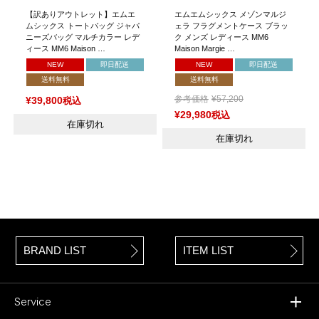
【訳ありアウトレット】エムエ
エムエムシックス メゾンマルジ
ムシックス トートバッグ ジャパ
ェラ フラグメントケース ブラッ
ニーズバッグ マルチカラー レデ
ク メンズ レディース MM6
ィース MM6 Maison …
Maison Margie …
NEW
即日配送
NEW
即日配送
送料無料
送料無料
参考価格
¥
57,200
¥
39,800
税込
¥
29,980
税込
在庫切れ
在庫切れ
BRAND LIST
ITEM LIST
Service