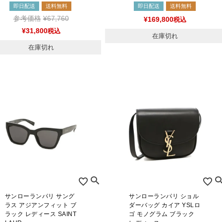
即日配送
送料無料
即日配送
送料無料
参考価格
¥
67,760
¥
169,800
税込
¥
31,800
税込
在庫切れ
在庫切れ
サンローランパリ サング
サンローランパリ ショル
ラス アジアンフィット ブ
ダーバッグ カイア YSLロ
ラック レディース SAINT
ゴ モノグラム ブラック