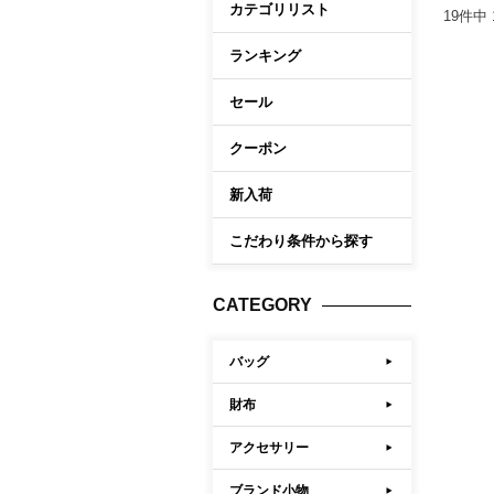
カテゴリリスト
19
件中
ケア商品
Memb
こだわり条件から探す
ランキング
セール
マイペ
ログイ
クーポン
会員登
新入荷
会員ラ
こだわり条件から探す
お気に
閲覧履
CATEGORY
ポイン
バッグ
財布
アクセサリー
ブランド小物