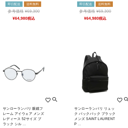
即日配送
送料無料
即日配送
送料無料
参考価格
¥
69,300
参考価格
¥
69,300
¥
64,980
税込
¥
64,980
税込
サンローランパリ 眼鏡フ
サンローランパリ リュッ
レーム アイウェア メンズ
ク バックパック ブラック
レディース 52サイズ ブ
メンズ SAINT LAURENT
ラック シル …
P …