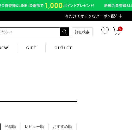
今だけ！オトクなクーポン配布中
0
詳細検索
NEW
GIFT
OUTLET
Corporate
会社概要
Contents
abox
登録順
レビュー順
おすすめ順