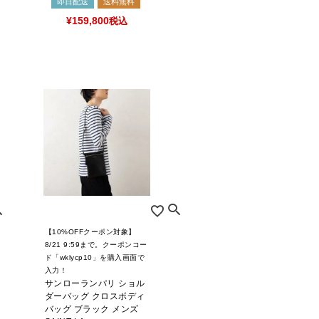
即日配送
送料無料
¥
159,800
税込
【10%OFFクーポン対象】
8/21 9:59まで。クーポンコー
ド「wklycp10」を購入画面で
入力！
サンローランパリ ショル
ダーバッグ クロスボディ
バッグ ブラック メンズ