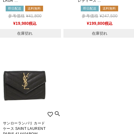
LAUR …
レディース …
即日配送
送料無料
即日配送
送料無料
参考価格
¥
41,800
参考価格
¥
247,500
¥
19,980
税込
¥
199,800
税込
在庫切れ
在庫切れ
サンローランパリ カード
ケース SAINT LAURENT