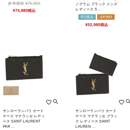
参考価格
¥
75,900
ノグラム ブラック メンズ
レディース S …
¥
74,980
税込
即日配送
送料無料
¥
52,980
税込
サンローランパリ カード
サンローランパリ カード
ケース マテラッセ レディ
ケース マテラッセ ブラッ
ース SAINT LAURENT
ク レディース SAINT
PAR …
LAUREN …