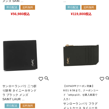
メンズ SAIN …
…
即日配送
送料無料
即日配送
送料無料
¥
56,980
税込
¥
119,800
税込
サンローランパリ 二つ折
【10%OFFクーポン対象】
り財布 タイニーカサンド
8/21 9:59まで。クーポンコー
ラ ブラック メンズ
ド「wklycp10」を購入画面で
SAINT LAUR …
入力！
サンローランパリ フラグ
即日配送
送料無料
メントケース タイニーモ