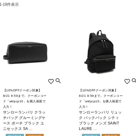
1
-
19
件表示
お問合せ
ers Service
ージ
ン
録
ンクについて
入り
歴
ト履歴
【10%OFFクーポン対象】
【10%OFFクーポン対象】
8/21 9:59まで。クーポンコー
8/21 9:59まで。クーポンコー
ド「wklycp10」を購入画面で
ド「wklycp10」を購入画面で
入力！
入力！
サンローランパリ クラッ
サンローランパリ リュッ
チバッグ グルーミングケ
ク バックパック シティ
ース ポーチ ブラック ユ
ブラック メンズ SAINT
ニセックス SA …
LAURE …