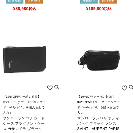
即日配送
送料無料
即日配送
送料無料
¥
88,980
税込
¥
189,800
税込
CATEGORY LIST
【10%OFFクーポン対象】
【10%OFFクーポン対象】
8/21 9:59まで。クーポンコー
8/21 9:59まで。クーポンコー
ド「wklycp10」を購入画面で
ド「wklycp10」を購入画面で
入力！
入力！
サンローランパリ カード
サンローランパリ ボディ
ケース フラグメントケー
バッグ ブラック メンズ
ス カサンドラ ブラック
SAINT LAURENT PARIS