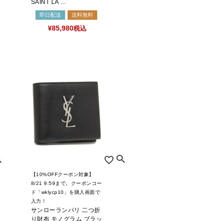
SAINT LA …
即日配送
送料無料
¥
85,980
税込
【10%OFFクーポン対象】
8/21 9:59まで。クーポンコー
ド「wklycp10」を購入画面で
入力！
サンローランパリ 二つ折
り財布 モノグラム ブラッ