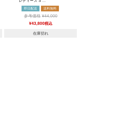
レディース S …
即日配送
送料無料
参考価格
¥
44,000
¥
43,800
税込
在庫切れ