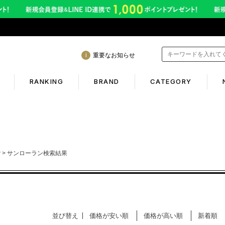
重要なお知らせ
RANKING
BRAND
CATEGORY
mation
Shopping guide
間も休まず発送！営業について
初めての方へ
P
サンローラン検索結果
年熊本地震に伴う配送のご案内
ギフトラッピング
サービス終了のお知らせ
返品保証について
ービス内容変更のお知らせ
お客様のレビュー
並び替え
価格が安い順
価格が高い順
新着順
イトへのご注意
ご利用ガイド