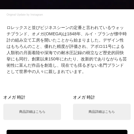
Original Update by
Instagram
ロレックスと並びビジネスシーンの定番と言われているウォッ
チブランド、オメガ(OMEGA)は1848年、ルイ・ブランが懐中時
計の組み立て工房を開いたことから始まりました。デザイン性
はもちろんのこと、優れた精度が評価され、アポロ11号による
人類初の月面着陸や深海での耐水圧記録の樹立など歴史的回快
挙にも同行。創業以来150年にわたり、改新的でありながらも芸
術性に富んだ作品を創造し、現在でも揺るぎない名門ブランド
として世界中の人々に親しまれています。
オメガ 時計
オメガ 時計
商品詳細はこちら
商品詳細はこちら