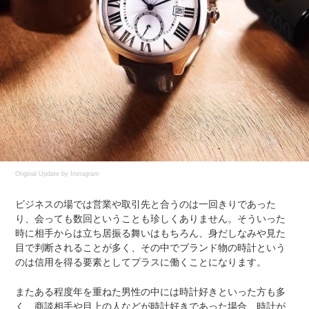
Original Update by
Instagram
ビジネスの場では営業や取引先と合うのは一回きりであった
り、会っても数回ということも珍しくありません。そういった
時に相手からは立ち居振る舞いはもちろん、身だしなみや見た
目で判断されることが多く、その中でブランド物の時計という
のは信用を得る要素としてプラスに働くことになります。
またある程度年を重ねた男性の中には時計好きといった方も多
く、商談相手や目上の人などが時計好きであった場合、時計が