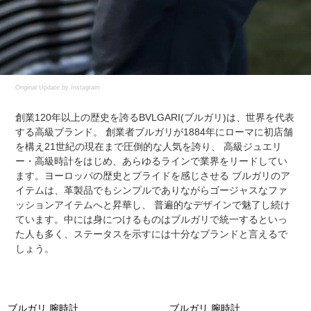
Original Update by
Instagram
創業120年以上の歴史を誇るBVLGARI(ブルガリ)は、世界を代表
する高級ブランド。 創業者ブルガリが1884年にローマに初店舗
を構え21世紀の現在まで圧倒的な人気を誇り、 高級ジュエリ
ー・高級時計をはじめ、あらゆるラインで業界をリードしてい
ます。ヨーロッパの歴史とプライドを感じさせる ブルガリのア
イテムは、革製品でもシンプルでありながらゴージャスなファ
ッションアイテムへと昇華し、 普遍的なデザインで魅了し続け
ています。中には身につけるものはブルガリで統一するといっ
た人も多く、ステータスを示すには十分なブランドと言えるで
しょう。
ブルガリ 腕時計
ブルガリ 腕時計