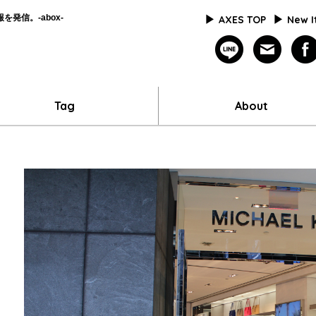
発信。-abox-
AXES TOP
New 
line
mailm
Tag
About