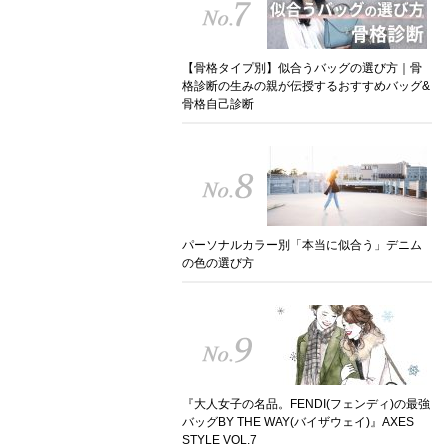
【骨格タイプ別】似合うバッグの選び方｜骨
格診断の生みの親が伝授するおすすめバッグ&
骨格自己診断
パーソナルカラー別「本当に似合う」デニム
の色の選び方
『大人女子の名品。FENDI(フェンディ)の最強
バッグBY THE WAY(バイザウェイ)』AXES
STYLE VOL.7