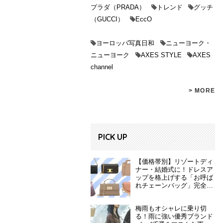
プラダ（PRADA）
トレンド
グッチ
（GUCCI）
EccO
ヨーロッパ写真日和
ニューヨーク・
ニューヨーク
AXES STYLE
AXES
channel
> MORE
PICK UP
【価格帯別】リゾートディ
ナー・結婚式に！ドレスア
ップを格上げする「お呼ば
れチェーンバッグ」完全ガ
イド
梅雨もオシャレに乗り切
る！雨に強い優秀ブランド