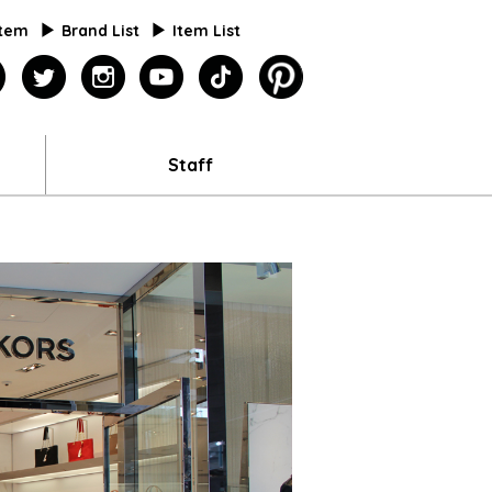
Item
Brand List
Item List
agazine
facebook
twitter
instagram
youtube
tiktok
pinterest
Staff