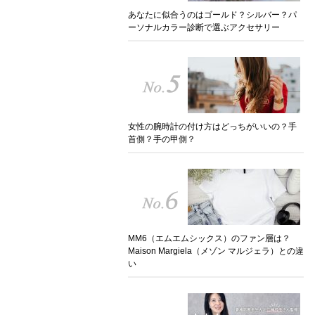
あなたに似合うのはゴールド？シルバー？パ
ーソナルカラー診断で選ぶアクセサリー
女性の腕時計の付け方はどっちがいいの？手
首側？手の甲側？
MM6（エムエムシックス）のファン層は？
Maison Margiela（メゾン マルジェラ）との違
い