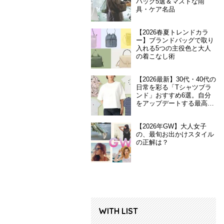
バッグ5選＆マストな雨
具・ケア名品
【2026春夏トレンドカラ
ー】ブランドバッグで取り
入れる5つの主役色と大人
の着こなし術
【2026最新】30代・40代の
日常を彩る「Tシャツブラ
ンド」おすすめ6選。自分
をアップデートする最高の
一枚
【2026年GW】大人女子
の、最旬お出かけスタイル
の正解は？
WITH LIST