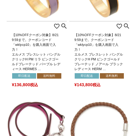
【10%OFFクーポン対象】8/21
【10%OFFクーポン対象】8/21
9:59まで。クーポンコード
9:59まで。クーポンコード
「wklycp10」を購入画面で入
「wklycp10」を購入画面で入
力！
力！
エルメス ブレスレット バングル
エルメス ブレスレット バングル
クリックH PM リラ ピンクゴー
クリックH PM ピンクゴールド
ルドプレーテッド パープル レデ
プレーテッド ノアール ブラック
ィース HERMES …
レディース HERM …
即日配送
送料無料
即日配送
送料無料
¥
136,800
税込
¥
143,800
税込