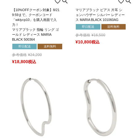
【10%OFFクーポン対象】8/21
マリアブラック ピアス 片耳 シ
9:59まで。クーポンコード
ョンハウザー シルバー レディー
「wklycp10」を購入画面で入
ス MARIA BLACK 101060AG
力！
即日配送
送料無料
マリアブラック 指輪 リング ゴ
ールド レディース MARIA
参考価格
¥
16,500
BLACK 500364
¥
10,800
税込
即日配送
送料無料
参考価格
¥
24,200
¥
18,800
税込