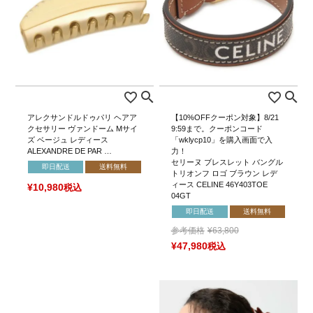
アレクサンドルドゥパリ ヘアア
【10%OFFクーポン対象】8/21
クセサリー ヴァンドーム Mサイ
9:59まで。クーポンコード
ズ ベージュ レディース
「wklycp10」を購入画面で入
ALEXANDRE DE PAR …
力！
セリーヌ ブレスレット バングル
即日配送
送料無料
トリオンフ ロゴ ブラウン レデ
ィース CELINE 46Y403TOE
¥
10,980
税込
04GT
即日配送
送料無料
参考価格
¥
63,800
¥
47,980
税込