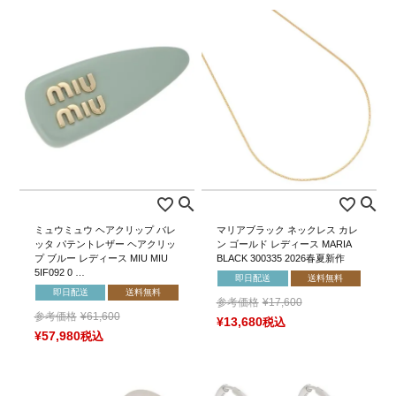
ミュウミュウ ヘアクリップ バレ
マリアブラック ネックレス カレ
ッタ パテントレザー ヘアクリッ
ン ゴールド レディース MARIA
プ ブルー レディース MIU MIU
BLACK 300335 2026春夏新作
5IF092 0 …
即日配送
送料無料
即日配送
送料無料
参考価格
¥
17,600
参考価格
¥
61,600
¥
13,680
税込
¥
57,980
税込