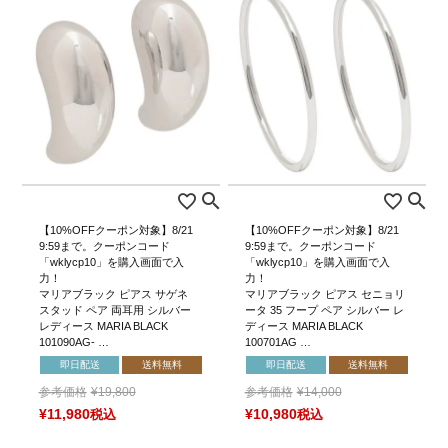
【10%OFFクーポン対象】8/21
【10%OFFクーポン対象】8/21
9:59まで。クーポンコード
9:59まで。クーポンコード
「wklycp10」を購入画面で入
「wklycp10」を購入画面で入
力！
力！
マリアブラック ピアス サゲネ
マリアブラック ピアス セニョリ
スタッド ペア 両耳用 シルバー
ータ 35 フープ ペア シルバー レ
レディース MARIA BLACK
ディース MARIA BLACK
101090AG- …
100701AG …
即日配送
送料無料
即日配送
送料無料
参考価格
¥
19,800
参考価格
¥
14,000
¥
11,980
税込
¥
10,980
税込