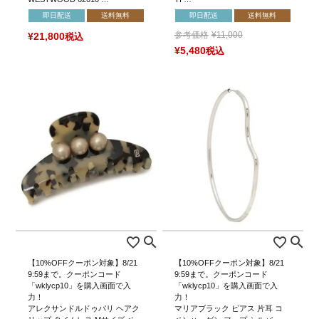
即日配送
送料無料
即日配送
送料無料
参考価格
¥
11,000
¥
21,800
税込
¥
5,480
税込
【10%OFFクーポン対象】8/21
【10%OFFクーポン対象】8/21
9:59まで。クーポンコード
9:59まで。クーポンコード
「wklycp10」を購入画面で入
「wklycp10」を購入画面で入
力！
力！
アレクサンドルドゥパリ ヘアク
マリアブラック ピアス 片耳 コ