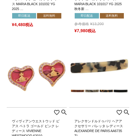
ス MARIA BLACK 101032 YG
MARIA BLACK 101017 YG 2025
2025 …
秋冬新 …
即日配送
送料無料
即日配送
送料無料
参考価格
¥
13,200
¥
4,480
税込
¥
7,980
税込
ヴィヴィアンウエストウッド ピ
アレクサンドルドゥパリ ヘアア
アス ペトラ ゴールド ピンク レ
クセサリー バレッタ レディース
ディース VIVIENNE
ALEXANDRE DE PARIS AA6735
WESTWOOD 62010 …
TI …