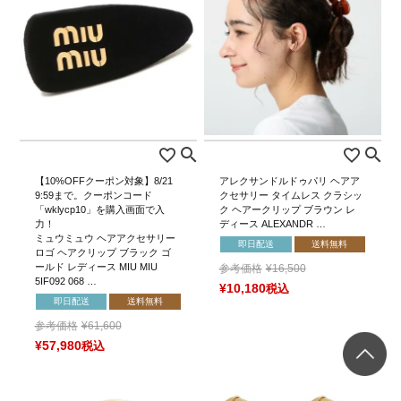
【10%OFFクーポン対象】8/21
アレクサンドルドゥパリ ヘアア
9:59まで。クーポンコード
クセサリー タイムレス クラシッ
「wklycp10」を購入画面で入
ク ヘアークリップ ブラウン レ
力！
ディース ALEXANDR …
ミュウミュウ ヘアアクセサリー
即日配送
送料無料
ロゴ ヘアクリップ ブラック ゴ
ールド レディース MIU MIU
参考価格
¥
16,500
5IF092 068 …
¥
10,180
税込
即日配送
送料無料
参考価格
¥
61,600
¥
57,980
税込