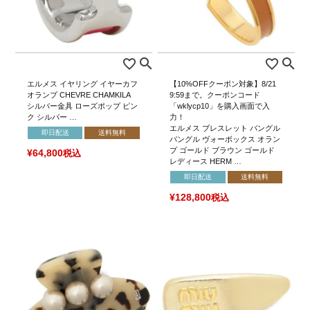
エルメス イヤリング イヤーカフ
【10%OFFクーポン対象】8/21
オランプ CHEVRE CHAMKILA
9:59まで。クーポンコード
シルバー金具 ローズポップ ピン
「wklycp10」を購入画面で入
ク シルバー …
力！
エルメス ブレスレット バングル
即日配送
送料無料
バングル ヴォーボックス オラン
プ ゴールド ブラウン ゴールド
¥
64,800
税込
レディース HERM …
即日配送
送料無料
¥
128,800
税込