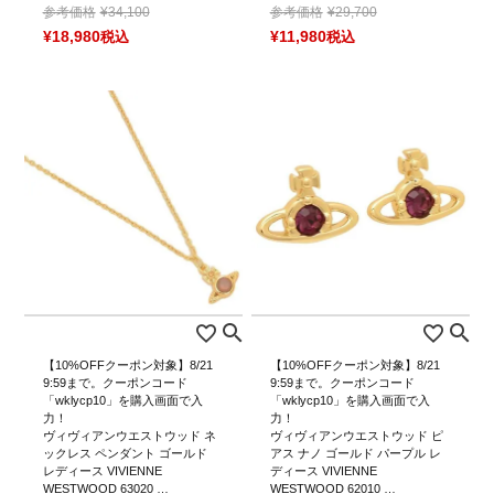
参考価格
¥
34,100
参考価格
¥
29,700
¥
18,980
税込
¥
11,980
税込
【10%OFFクーポン対象】8/21
【10%OFFクーポン対象】8/21
9:59まで。クーポンコード
9:59まで。クーポンコード
「wklycp10」を購入画面で入
「wklycp10」を購入画面で入
力！
力！
ヴィヴィアンウエストウッド ネ
ヴィヴィアンウエストウッド ピ
ックレス ペンダント ゴールド
アス ナノ ゴールド パープル レ
レディース VIVIENNE
ディース VIVIENNE
WESTWOOD 63020 …
WESTWOOD 62010 …