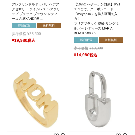
アレクサンドルドゥパリ ヘアア
【10%OFFクーポン対象】8/21
クセサリー タイムレス ヘアクリ
9:59まで。クーポンコード
ップ ブラック ブラウン レディ
「wklycp10」を購入画面で入
ース ALEXANDRE …
力！
マリアブラック 指輪 リング シ
即日配送
送料無料
ルバー レディース MARIA
BLACK 500365
参考価格
¥
38,500
¥
19,980
税込
即日配送
送料無料
参考価格
¥
19,800
¥
14,980
税込