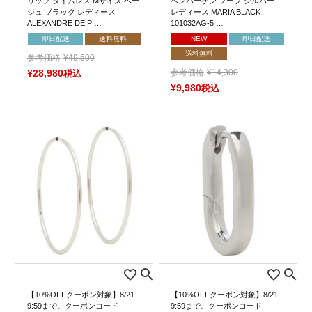
リップ タイムレス Mサイズ ベー
ペンハーゲン フープ シルバー
ジュ ブラック レディース
レディース MARIA BLACK
ALEXANDRE DE P …
101032AG-5 …
即日配送
送料無料
NEW
即日配送
送料無料
参考価格
¥
49,500
参考価格
¥
14,300
¥
28,980
税込
¥
9,980
税込
【10%OFFクーポン対象】8/21
【10%OFFクーポン対象】8/21
9:59まで。クーポンコード
9:59まで。クーポンコード