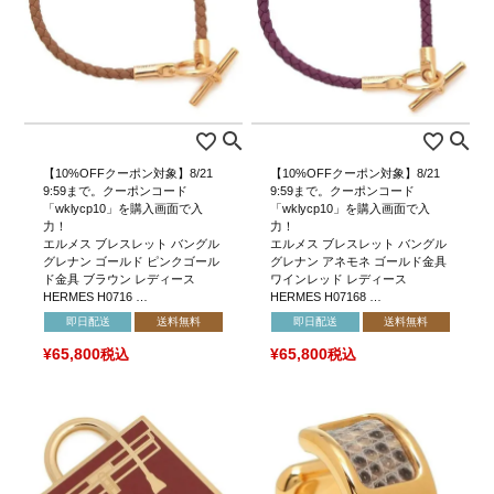
【10%OFFクーポン対象】8/21
【10%OFFクーポン対象】8/21
9:59まで。クーポンコード
9:59まで。クーポンコード
「wklycp10」を購入画面で入
「wklycp10」を購入画面で入
力！
力！
エルメス ブレスレット バングル
エルメス ブレスレット バングル
グレナン ゴールド ピンクゴール
グレナン アネモネ ゴールド金具
ド金具 ブラウン レディース
ワインレッド レディース
HERMES H0716 …
HERMES H07168 …
即日配送
送料無料
即日配送
送料無料
¥
65,800
税込
¥
65,800
税込