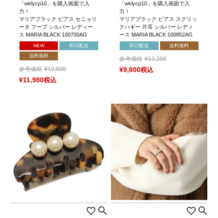
「wklycp10」を購入画面で入
「wklycp10」を購入画面で入
力！
力！
マリアブラック ピアス セニョリ
マリアブラック ピアス スクリッ
ータ フープ シルバー レディー
クハギー 片耳 シルバー レディ
ス MARIA BLACK 100700AG
ース MARIA BLACK 100852AG
NEW
即日配送
即日配送
送料無料
送料無料
参考価格
¥
13,200
参考価格
¥
19,800
¥
9,800
税込
¥
11,980
税込