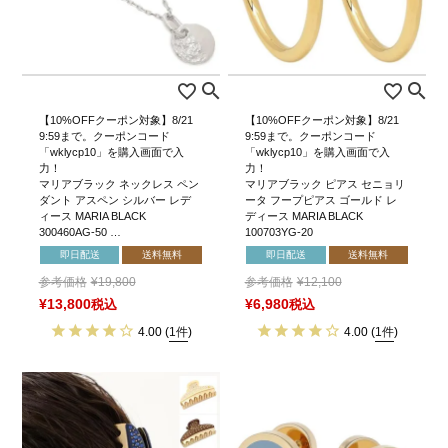
【10%OFFクーポン対象】8/21
【10%OFFクーポン対象】8/21
9:59まで。クーポンコード
9:59まで。クーポンコード
「wklycp10」を購入画面で入
「wklycp10」を購入画面で入
力！
力！
マリアブラック ネックレス ペン
マリアブラック ピアス セニョリ
ダント アスペン シルバー レデ
ータ フープピアス ゴールド レ
ィース MARIA BLACK
ディース MARIA BLACK
300460AG-50 …
100703YG-20
即日配送
送料無料
即日配送
送料無料
参考価格
¥
19,800
参考価格
¥
12,100
¥
13,800
税込
¥
6,980
税込
4.00
(
1件
)
4.00
(
1件
)