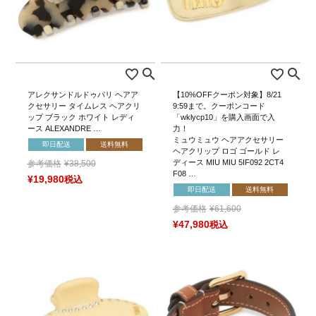
アレクサンドルドゥパリ ヘアア
【10%OFFクーポン対象】8/21
クセサリー タイムレス ヘアクリ
9:59まで。クーポンコード
ップ ブラック ホワイト レディ
「wklycp10」を購入画面で入
ース ALEXANDRE …
力！
ミュウミュウ ヘアアクセサリー
即日配送
送料無料
ヘアクリップ ロゴ ゴールド レ
ディース MIU MIU 5IF092 2CT4
参考価格
¥
38,500
F08 …
¥
19,980
税込
即日配送
送料無料
参考価格
¥
61,600
¥
47,980
税込