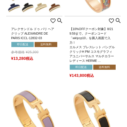
アレクサンドル ドゥ パリ ヘア
【10%OFFクーポン対象】8/21
クリップ ALEXANDRE DE
9:59まで。クーポンコード
PARIS ICCL-12832-03
「wklycp10」を購入画面で入
力！
即日配送
送料無料
エルメス ブレスレット バングル
クリックH PM コスモグラフィ
参考価格
¥
25,300
アユニバーサルス マルチカラー
¥
13,280
税込
レディース HERME …
即日配送
送料無料
¥
143,800
税込