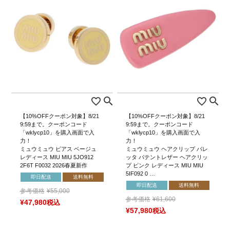
【10%OFFクーポン対象】8/21
【10%OFFクーポン対象】8/21
9:59まで。クーポンコード
9:59まで。クーポンコード
「wklycp10」を購入画面で入
「wklycp10」を購入画面で入
力！
力！
ミュウミュウ ピアス ベージュ
ミュウミュウ ヘアクリップ バレ
レディース MIU MIU 5JO912
ッタ パテントレザー ヘアクリッ
2F6T F0032 2026春夏新作
プ ピンク レディース MIU MIU
5IF092 0 …
即日配送
送料無料
即日配送
送料無料
参考価格
¥
55,000
参考価格
¥
61,600
¥
47,980
税込
¥
57,980
税込