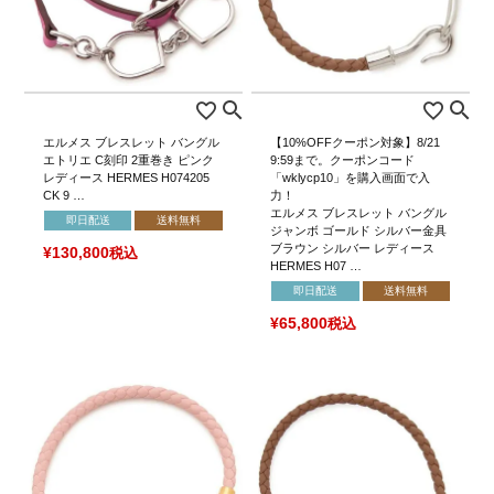
エルメス ブレスレット バングル
【10%OFFクーポン対象】8/21
エトリエ C刻印 2重巻き ピンク
9:59まで。クーポンコード
レディース HERMES H074205
「wklycp10」を購入画面で入
CK 9 …
力！
エルメス ブレスレット バングル
即日配送
送料無料
ジャンボ ゴールド シルバー金具
ブラウン シルバー レディース
¥
130,800
税込
HERMES H07 …
即日配送
送料無料
¥
65,800
税込