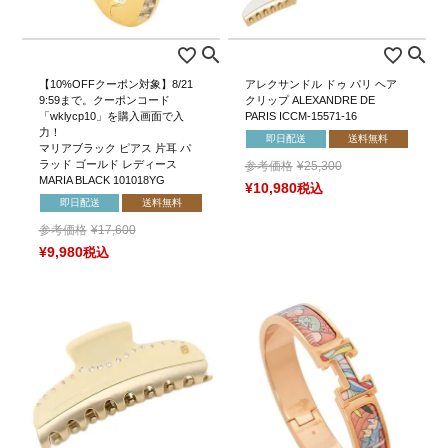
【10%OFFクーポン対象】8/21
アレクサンドル ドゥ パリ ヘア
9:59まで。クーポンコード
クリップ ALEXANDRE DE
「wklycp10」を購入画面で入
PARIS ICCM-15571-16
力！
即日配送
送料無料
マリアブラック ピアス 片耳 パ
ラッド ゴールド レディース
参考価格
¥
25,300
MARIA BLACK 101018YG
¥
10,980
税込
即日配送
送料無料
参考価格
¥
17,600
¥
9,980
税込