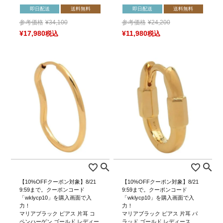
即日配送
送料無料
即日配送
送料無料
参考価格
¥
34,100
参考価格
¥
24,200
¥
17,980
税込
¥
11,980
税込
【10%OFFクーポン対象】8/21
【10%OFFクーポン対象】8/21
9:59まで。クーポンコード
9:59まで。クーポンコード
「wklycp10」を購入画面で入
「wklycp10」を購入画面で入
力！
力！
マリアブラック ピアス 片耳 コ
マリアブラック ピアス 片耳 パ
ペンハーゲン ゴールド レディー
ラッド ゴールド レディース