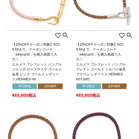
【10%OFFクーポン対象】8/21
【10%OFFクーポン対象】8/21
9:59まで。クーポンコード
9:59まで。クーポンコード
「wklycp10」を購入画面で入
「wklycp10」を購入画面で入
力！
力！
エルメス ブレスレット バングル
エルメス ブレスレット バングル
ジャンボ ローズサクラ ゴールド
グレナン ゴールド シルバー金具
金具 ピンク ゴールド レディー
ブラウン レディース HERMES
ス HERMES H0 …
H071681 …
即日配送
送料無料
即日配送
送料無料
¥
65,800
税込
¥
65,800
税込