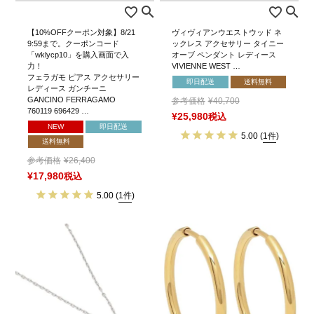
【10%OFFクーポン対象】8/21
ヴィヴィアンウエストウッド ネ
9:59まで。クーポンコード
ックレス アクセサリー タイニー
「wklycp10」を購入画面で入
オーブ ペンダント レディース
力！
VIVIENNE WEST …
フェラガモ ピアス アクセサリー
即日配送
送料無料
レディース ガンチーニ
GANCINO FERRAGAMO
参考価格
¥
40,700
760119 696429 …
¥
25,980
税込
NEW
即日配送
5.00
(
1件
)
送料無料
参考価格
¥
26,400
¥
17,980
税込
5.00
(
1件
)