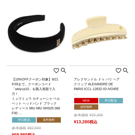
【10%OFFクーポン対象】8/21
アレクサンドル ドゥ パリ ヘア
9:59まで。クーポンコード
クリップ ALEXANDRE DE
「wklycp10」を購入画面で入
PARIS ICCL-12832-03 IVOIRE
力！
…
ミュウミュウ カチューシャ ベル
NEW
即日配送
ベット ヘッドバンド ブラック
送料無料
レディース MIU MIU 5IH025 068
F00 …
参考価格
¥
25,300
即日配送
送料無料
¥
13,280
税込
参考価格
¥
82,500
¥
69,980
税込