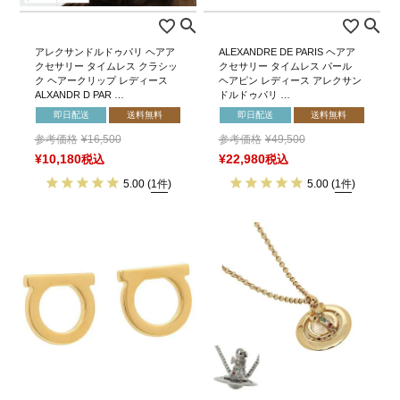
アレクサンドルドゥパリ ヘアア
ALEXANDRE DE PARIS ヘアア
クセサリー タイムレス クラシッ
クセサリー タイムレス パール
ク ヘアークリップ レディース
ヘアピン レディース アレクサン
ALXANDR D PAR …
ドルドゥパリ …
即日配送
送料無料
即日配送
送料無料
参考価格
¥
16,500
参考価格
¥
49,500
¥
10,180
税込
¥
22,980
税込
5.00
(
1件
)
5.00
(
1件
)