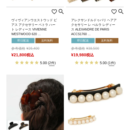
ヴィヴィアンウエストウッド ピ
アレクサンドルドゥパリ ヘアア
アス アクセサリー ペトラ ハー
クセサリー レ ぺルラ レディー
ト レディース VIVIENNE
ス ALEXANDRE DE PARIS
WESTWOOD 620 …
ACCS1760 …
即日配送
送料無料
即日配送
送料無料
参考価格
¥
26,400
参考価格
¥
38,500
¥
21,800
税込
¥
19,980
税込
5.00
(
2件
)
5.00
(
1件
)