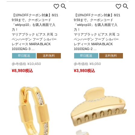
【10%OFFクーポン対象】8/21
【10%OFFクーポン対象】8/21
9:59まで。クーポンコード
9:59まで。クーポンコード
「wklycp10」を購入画面で入
「wklycp10」を購入画面で入
力！
力！
マリアブラック ピアス 片耳 コ
マリアブラック ピアス 片耳 コ
ペンハーゲン フープ シルバー
ペンハーゲン フープ シルバー
レディース MARIA BLACK
レディース MARIA BLACK
101032AG-3 …
101032AG-2 …
即日配送
送料無料
即日配送
送料無料
参考価格
¥
10,450
参考価格
¥
6,050
¥
8,980
税込
¥
3,980
税込