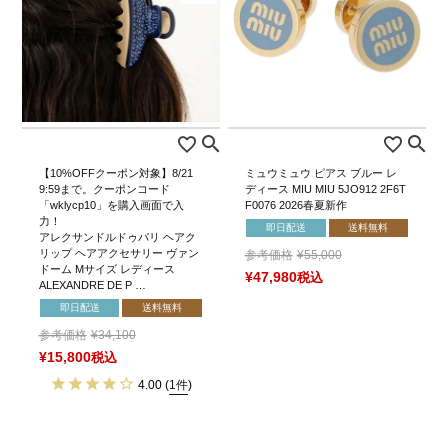
【10%OFFクーポン対象】8/21
ミュウミュウ ピアス ブルー レ
9:59まで。クーポンコード
ディース MIU MIU 5JO912 2F6T
「wklycp10」を購入画面で入
F0076 2026春夏新作
力！
即日配送
送料無料
アレクサンドルドゥパリ ヘアク
リップ ヘアアクセサリー ヴァン
参考価格
¥
55,000
ドーム Mサイズ レディース
¥
47,980
税込
ALEXANDRE DE P …
即日配送
送料無料
参考価格
¥
34,100
¥
15,800
税込
4.00
(
1件
)