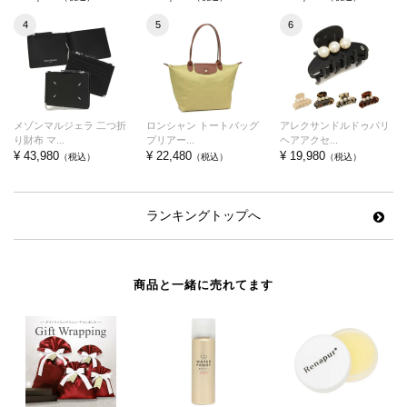
4
5
6
メゾンマルジェラ 二つ折
ロンシャン トートバッグ
アレクサンドルドゥパリ
り財布 マ...
プリアー...
ヘアアクセ...
¥ 43,980
¥ 22,480
¥ 19,980
（税込）
（税込）
（税込）
ランキングトップへ
商品と一緒に売れてます