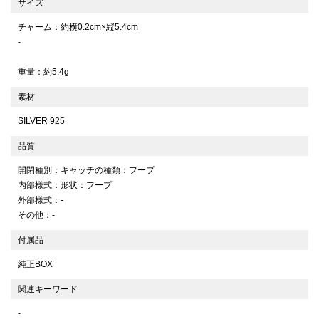
サイズ
チャーム：約横0.2cm×縦5.4cm
-
重量：約5.4g
素材
SILVER 925
品質
開閉種別：キャッチの種類：フープ
内部様式：形状：フープ
外部様式：-
その他：-
付属品
純正BOX
関連キーワード
-