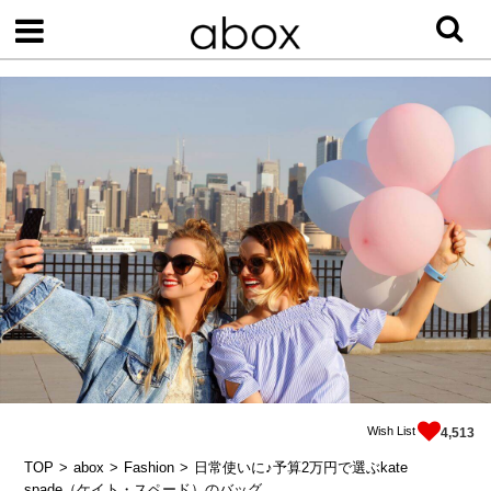
Wish List
4,513
TOP
abox
Fashion
日常使いに♪予算2万円で選ぶkate
spade（ケイト・スペード）のバッグ