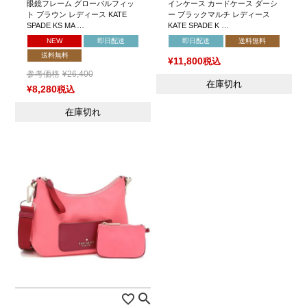
眼鏡フレーム グローバルフィッ
インケース カードケース ダーシ
ト ブラウン レディース KATE
ー ブラックマルチ レディース
SPADE KS MA …
KATE SPADE K …
NEW
即日配送
即日配送
送料無料
送料無料
¥
11,800
税込
参考価格
¥
26,400
在庫切れ
¥
8,280
税込
在庫切れ