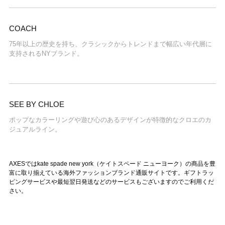
COACH
75年以上の歴史を持ち、クラシックからトレンドまで幅広い年代層に
支持されるNYブランド。
SEE BY CHLOE
ポップなカラーリングや遊び心のあるデザインが特徴的なクロエのカ
ジュアルライン。
AXESではkate spade new york（ケイトスペード ニューヨーク）の商品を豊
富に取り揃えている海外ファッションブランド通販サイトです。ギフトラッ
ピングサービスや最短翌日発送などのサービスもございますのでご利用くだ
さい。