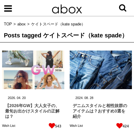
TOP
abox
ケイトスペード（kate spade）
Posts tagged
ケイトスペード（kate spade）
2026.
04.
20
2024.
08.
28
【2026年GW】大人女子の、
デニムスタイルと相性抜群の
最旬お出かけスタイルの正解
アイテムは？おすすめ3選を
は？
紹介
Wish List
Wish List
543
424