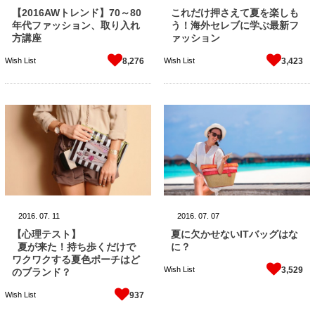
【2016AWトレンド】70～80
これだけ押さえて夏を楽しも
年代ファッション、取り入れ
う！海外セレブに学ぶ最新フ
方講座
ァッション
Wish List
Wish List
8,276
3,423
2016.
07.
11
2016.
07.
07
【心理テスト】
夏に欠かせないITバッグはな
夏が来た！持ち歩くだけで
に？
ワクワクする夏色ポーチはど
Wish List
3,529
のブランド？
Wish List
937