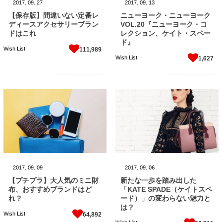
2017.
09.
27
2017.
09.
13
【保存版】間違いない定番レ
ニューヨーク・ニューヨーク
ディースアクセサリーブラン
VOL.20『ニューヨーク・コ
ドはこれ
レクション、ケイト・スペー
ド』
Wish List
111,989
Wish List
1,627
2017.
09.
09
2017.
09.
06
【プチプラ】大人気のミニ財
新たな一歩を踏み出した
布、おすすめブランドはど
「KATE SPADE（ケイトスペ
れ？
ード）」の変わらない魅力と
は？
Wish List
64,892