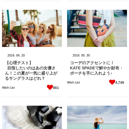
2016.
06.
20
2016.
05.
30
【心理テスト】
コーデのアクセントに！
目指したいのはあの女優さ
KATE SPADEで鮮やか財布・
ん！この夏が一気に盛り上が
ポーチを手に入れよう♪
るサングラスはどれ？
Wish List
4,749
Wish List
861