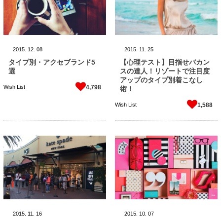
2015.
12.
08
2015.
11.
25
タイプ別・アクセブランド5
【心理テスト】目指せバカン
選
スの達人！リゾートで注目度
アップのタイプ別着こなし
Wish List
4,798
術！
Wish List
1,588
2015.
11.
16
2015.
10.
07