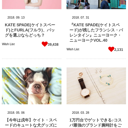
2018.
09.
13
2018.
07.
31
KATE SPADE(ケイトスペー
『KATE SPADE(ケイトスペ
ド)とFURLA(フルラ)、バッ
ード)が残したフランシス・バ
グを選ぶならどっち？
レンタイン』ニューヨーク・
ニューヨークVOL.40
Wish List
39,438
Wish List
2,131
2018.
05.
06
2018.
03.
28
【今年は戌年】ケイト・スペ
1万円台でゲットできる♪コス
ードのキュートな犬グッズに
パ最強のブランド腕時計をご