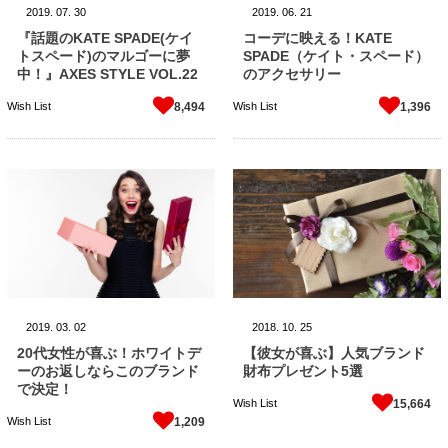
2019.
07.
30
2019.
06.
21
『話題のKATE SPADE(ケイ
コーデに映える！KATE
トスペード)のマルゴーに夢
SPADE（ケイト・スペード）
中！』AXES STYLE VOL.22
のアクセサリー
Wish List
Wish List
8,494
1,396
2019.
03.
02
2018.
10.
25
20代女性が喜ぶ！ホワイトデ
【彼女が喜ぶ】人気ブランド
ーのお返しならこのブランド
財布プレゼント5選
で決定！
Wish List
15,664
Wish List
1,209