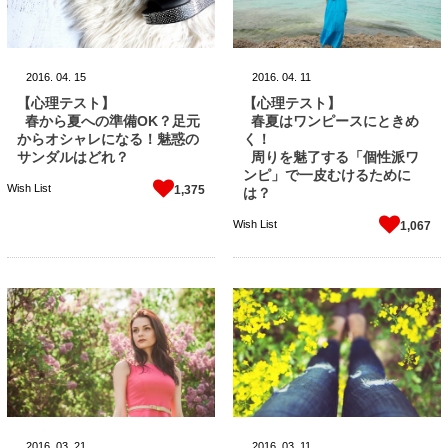
2016.
04.
15
2016.
04.
11
【心理テスト】
【心理テスト】
春から夏への準備OK？足元
春夏はワンピースにときめ
からオシャレになる！魅惑の
く！
サンダルはどれ？
周りを魅了する「個性派ワ
ンピ」で一皮むけるために
Wish List
1,375
は？
Wish List
1,067
2016.
03.
21
2016.
03.
11