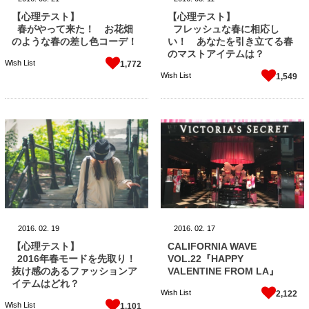
【心理テスト】
【心理テスト】
春がやって来た！ お花畑
フレッシュな春に相応し
のような春の差し色コーデ！
い！ あなたを引き立てる春
のマストアイテムは？
Wish List
1,772
Wish List
1,549
2016.
02.
19
2016.
02.
17
【心理テスト】
CALIFORNIA WAVE
2016年春モードを先取り！
VOL.22『HAPPY
抜け感のあるファッションア
VALENTINE FROM LA』
イテムはどれ？
Wish List
2,122
Wish List
1,101