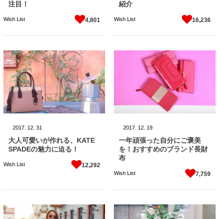
注目！
紹介
Wish List
Wish List
4,801
16,236
2017.
12.
31
2017.
12.
19
大人可愛いが作れる、KATE
一年頑張った自分にご褒美
SPADEの魅力に迫る！
を！おすすめのブランド長財
布
Wish List
12,292
Wish List
7,759