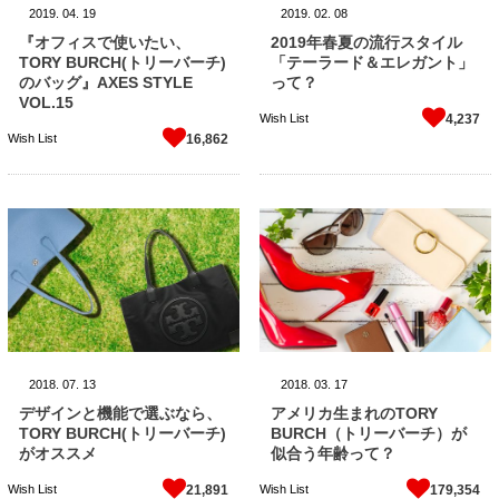
2019.
04.
19
2019.
02.
08
『オフィスで使いたい、
2019年春夏の流行スタイル
TORY BURCH(トリーバーチ)
「テーラード＆エレガント」
のバッグ』AXES STYLE
って？
VOL.15
Wish List
4,237
Wish List
16,862
2018.
07.
13
2018.
03.
17
デザインと機能で選ぶなら、
アメリカ生まれのTORY
TORY BURCH(トリーバーチ)
BURCH（トリーバーチ）が
がオススメ
似合う年齢って？
Wish List
Wish List
21,891
179,354