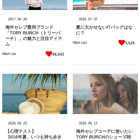
2017.
06.
26
2016.
07.
07
海外セレブ愛用ブランド
夏に欠かせないITバッグはな
「TORY BURCH（トリーバ
に？
ーチ）」の魅力と注目アイテ
Wish List
3,529
ム
Wish List
48,543
2016.
05.
23
2016.
05.
17
【心理テスト】
海外セレブコーデに使いたい
2016年夏、いつも持ち歩き
TORY BURCHのシューズ特