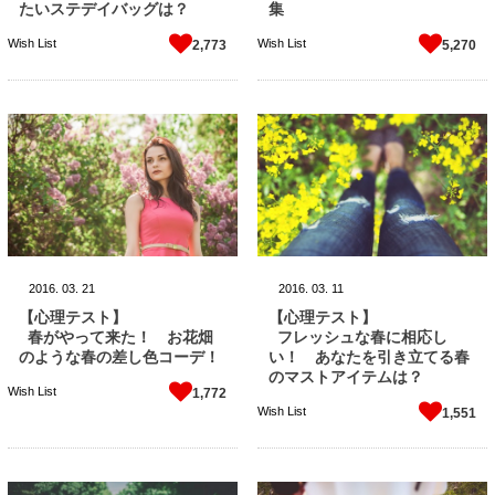
たいステデイバッグは？
集
Wish List
Wish List
2,773
5,270
2016.
03.
21
2016.
03.
11
【心理テスト】
【心理テスト】
春がやって来た！ お花畑
フレッシュな春に相応し
のような春の差し色コーデ！
い！ あなたを引き立てる春
のマストアイテムは？
Wish List
1,772
Wish List
1,551