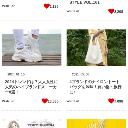
STYLE VOL.101
Wish List
1,136
Wish List
2,208
2023.
01.
15
2021.
05.
08
2024トレンドは？大人女性に
4ブランドのナイロントート
人気のハイブランドスニーカ
バッグを吟味！買い物・旅行
ー8選！
に♪
Wish List
Wish List
13,535
7,096