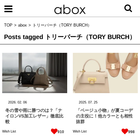
TOP
abox
トリーバーチ（TORY BURCH）
Posts tagged
トリーバーチ（TORY BURCH）
2026.
02.
06
2025.
07.
25
冬の雪や雨に勝つのは？「ナ
「ベージュ小物」が夏コーデ
イロンVS加工レザー」徹底比
の主役に！他カラーとも相性
較
抜群
Wish List
Wish List
910
998