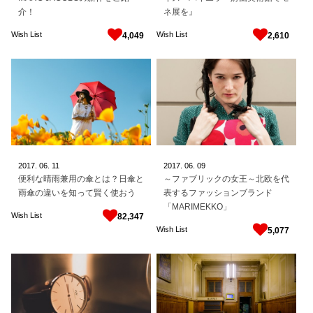
介！
ネ展を』
Wish List
Wish List
4,049
2,610
2017.
06.
11
2017.
06.
09
便利な晴雨兼用の傘とは？日傘と
～ファブリックの女王～北欧を代
雨傘の違いを知って賢く使おう
表するファッションブランド
「MARIMEKKO」
Wish List
82,347
Wish List
5,077