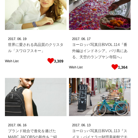
2017.
06.
19
2017.
06.
17
世界に愛される高品質のクリスタ
ヨーロッパ写真日和VOL.114『番
ル「スワロフスキー」
外編はインドネシア。バリ島にあ
る、天空のランプヤン寺院へ』
Wish List
3,309
Wish List
1,364
2017.
06.
16
2017.
06.
13
ブランド統合で進化を遂げた
ヨーロッパ写真日和VOL.113『ス
MARC JACOBSの新作をご紹
イス・バイエラー財団美術館でモ