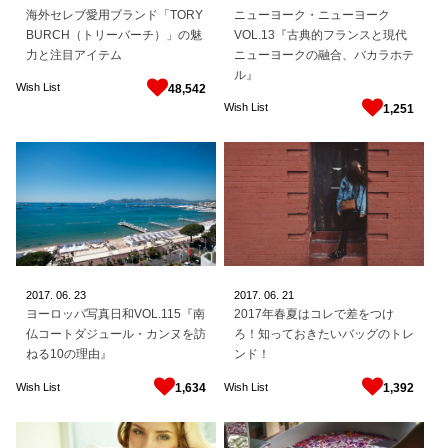
海外セレブ愛用ブランド「TORY
ニューヨーク・ニューヨーク
BURCH（トリーバーチ）」の魅
VOL.13『古典的フランスと現代
力と注目アイテム
ニューヨークの融合、バカラホテ
ル』
Wish List
48,542
Wish List
1,251
2017.
06.
23
2017.
06.
21
ヨーロッパ写真日和VOL.115『南
2017年春夏はコレで差をつけ
仏コートダジュール・カンヌを訪
ろ！知っておきたいバッグのトレ
ねる10の理由』
ンド！
Wish List
Wish List
1,634
1,392