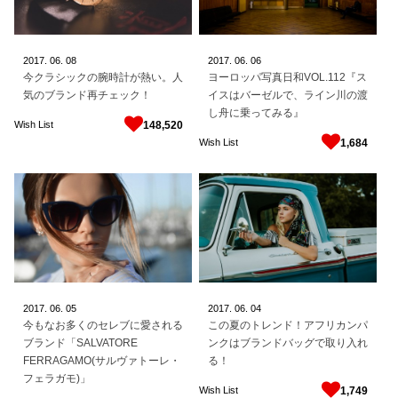
2017.
06.
08
2017.
06.
06
今クラシックの腕時計が熱い。人
ヨーロッパ写真日和VOL.112『ス
気のブランド再チェック！
イスはバーゼルで、ライン川の渡
し舟に乗ってみる』
Wish List
148,520
Wish List
1,684
2017.
06.
05
2017.
06.
04
今もなお多くのセレブに愛される
この夏のトレンド！アフリカンパ
ブランド「SALVATORE
ンクはブランドバッグで取り入れ
FERRAGAMO(サルヴァトーレ・
る！
フェラガモ)」
Wish List
1,749