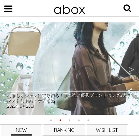
梅雨もオシャレに乗り切る！雨に強い優秀ブランドバッグ5選＆
マストな雨具・ケア名品
2026年5月25日
NEW
RANKING
WISH LIST