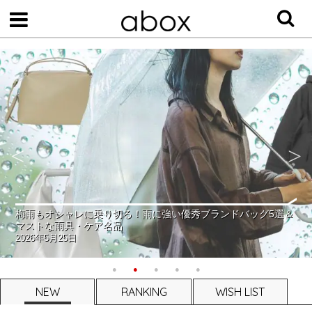
梅雨もオシャレに乗り切る！雨に強い優秀ブランドバッグ5選＆
マストな雨具・ケア名品
2026年5月25日
NEW
RANKING
WISH LIST