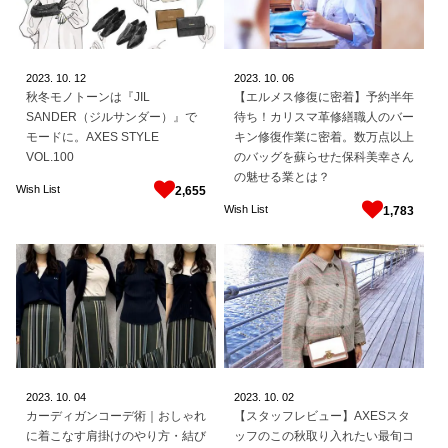
2023.
10.
12
2023.
10.
06
秋冬モノトーンは『JIL
【エルメス修復に密着】予約半年
SANDER（ジルサンダー）』で
待ち！カリスマ革修繕職人のバー
モードに。AXES STYLE
キン修復作業に密着。数万点以上
VOL.100
のバッグを蘇らせた保科美幸さん
の魅せる業とは？
Wish List
2,655
Wish List
1,783
2023.
10.
04
2023.
10.
02
カーディガンコーデ術｜おしゃれ
【スタッフレビュー】AXESスタ
に着こなす肩掛けのやり方・結び
ッフのこの秋取り入れたい最旬コ