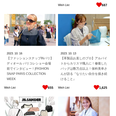
Wish List
687
2023.
10.
16
2023.
10.
13
【ファッションスナップINパリ】
【革製品お直しのプロ】アルバイ
ディオール パリコレショー会場
トからカリスマ職人に！修復した
前でインタビュー！|FASHION
バッグは数万点以上！保科美幸さ
SNAP PARIS COLLECTION
んが語る『なりたい自分を描き続
WEEK
けること』
Wish List
Wish List
655
1,625