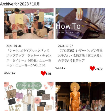
Archive for
2023 / 10月
2023.
10.
31
2023.
10.
27
『シャネルがNYブルックリンで
【プロ直伝】レザーバッグの簡単
ポップアップ「ラッキー・チャン
お手入れ・収納方法！家にあるも
ス・ダイナー」を開催』ニューヨ
のでできる日常ケア
ーク・ニューヨークVOL.166
Wish List
2,079
Wish List
589