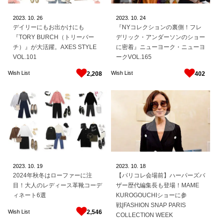
2023.
10.
26
2023.
10.
24
デイリーにもお出かけにも
『NYコレクションの裏側！フレ
『TORY BURCH（トリーバー
デリック・アンダーソンのショー
チ）』が大活躍。AXES STYLE
に密着』ニューヨーク・ニューヨ
VOL.101
ークVOL.165
Wish List
Wish List
2,208
402
2023.
10.
19
2023.
10.
18
2024年秋冬はローファーに注
【パリコレ会場前】ハーパーズバ
目！大人のレディース革靴コーデ
ザー歴代編集長も登場！MAME
ィネート6選
KUROGOUCHIショーに参
戦|FASHION SNAP PARIS
Wish List
2,546
COLLECTION WEEK