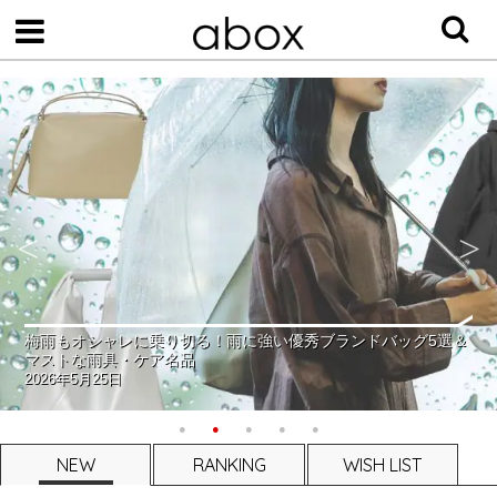
梅雨もオシャレに乗り切る！雨に強い優秀ブランドバッグ5選＆
マストな雨具・ケア名品
2026年5月25日
NEW
RANKING
WISH LIST