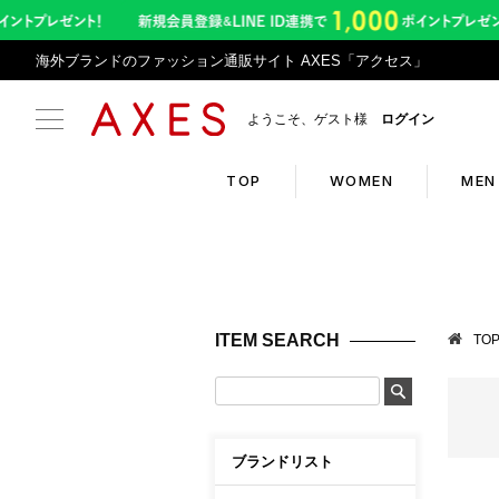
海外ブランドのファッション通販サイト AXES「アクセス」
ようこそ、ゲスト様
ログイン
TOP
WOMEN
MEN
Search
Infor
ブランドリスト
お盆期
ITEM SEARCH
TO
カテゴリリスト
令和8
ランキング
アプリ
クーポン
返品サ
ブランドリスト
新入荷アイテム
悪質サ