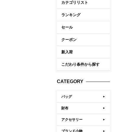
カテゴリリスト
ケア商品
Memb
こだわり条件から探す
ランキング
セール
マイペ
ログイ
クーポン
会員登
新入荷
会員ラ
こだわり条件から探す
お気に
閲覧履
CATEGORY
ポイン
バッグ
財布
アクセサリー
ブランド小物