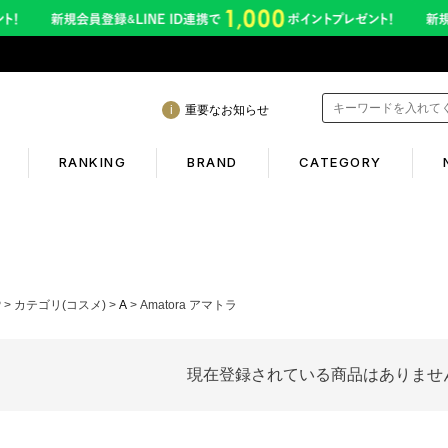
重要なお知らせ
RANKING
BRAND
CATEGORY
mation
Shopping guide
間も休まず発送！営業について
初めての方へ
P
カテゴリ(コスメ)
A
Amatora アマトラ
年熊本地震に伴う配送のご案内
ギフトラッピング
サービス終了のお知らせ
返品保証について
現在登録されている商品はありませ
ービス内容変更のお知らせ
お客様のレビュー
イトへのご注意
ご利用ガイド