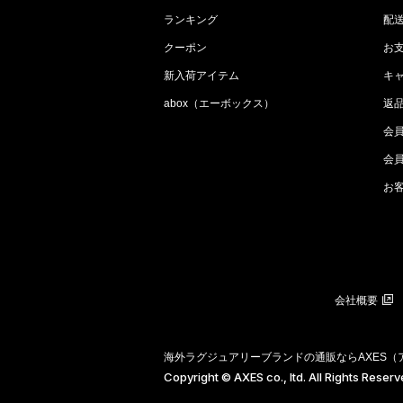
ランキング
配
クーポン
お
新入荷アイテム
キ
abox（エーボックス）
返
会
会
お
会社概要
海外ラグジュアリーブランドの通販ならAXES
Copyright © AXES co., ltd. All Rights Reser