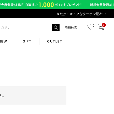
今だけ！オトクなクーポン配布中
0
詳細検索
NEW
GIFT
OUTLET
Corporate
会社概要
Contents
ん。
abox