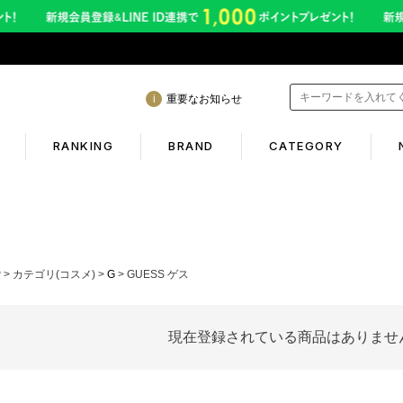
重要なお知らせ
RANKING
BRAND
CATEGORY
mation
Shopping guide
間も休まず発送！営業について
初めての方へ
P
カテゴリ(コスメ)
G
GUESS ゲス
年熊本地震に伴う配送のご案内
ギフトラッピング
サービス終了のお知らせ
返品保証について
現在登録されている商品はありませ
ービス内容変更のお知らせ
お客様のレビュー
イトへのご注意
ご利用ガイド