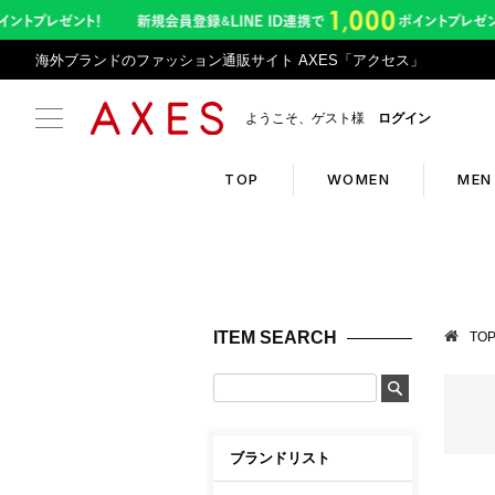
海外ブランドのファッション通販サイト AXES「アクセス」
ようこそ、ゲスト様
ログイン
TOP
WOMEN
MEN
Search
Infor
ブランドリスト
お盆期
ITEM SEARCH
TO
カテゴリリスト
令和8
ランキング
アプリ
クーポン
返品サ
ブランドリスト
新入荷アイテム
悪質サ