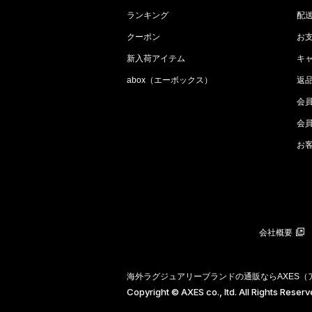
ランキング
配
クーポン
お
新入荷アイテム
キ
abox（エーボックス）
返
会
会
お
会社概要
海外ラグジュアリーブランドの通販ならAXES
Copyright © AXES co., ltd. All Rights Reser