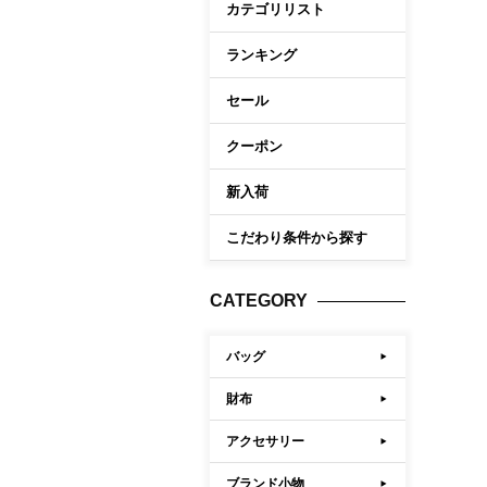
カテゴリリスト
ケア商品
Memb
こだわり条件から探す
ランキング
セール
マイペ
ログイ
クーポン
会員登
新入荷
会員ラ
こだわり条件から探す
お気に
閲覧履
CATEGORY
ポイン
バッグ
財布
アクセサリー
ブランド小物