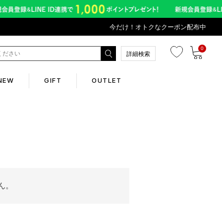
今だけ！オトクなクーポン配布中
0
詳細検索
NEW
GIFT
OUTLET
Corporate
会社概要
Contents
ん。
abox