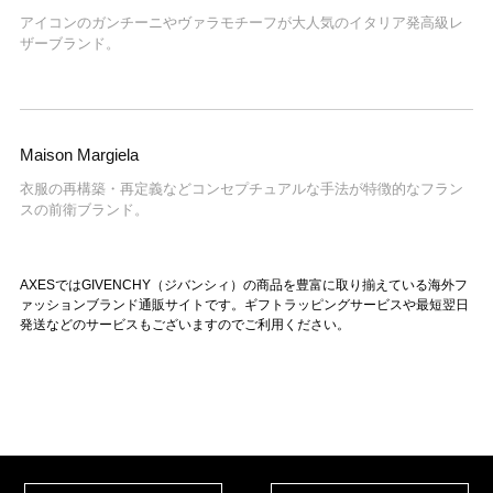
アイコンのガンチーニやヴァラモチーフが大人気のイタリア発高級レ
ザーブランド。
Maison Margiela
衣服の再構築・再定義などコンセプチュアルな手法が特徴的なフラン
スの前衛ブランド。
AXESではGIVENCHY（ジバンシィ）の商品を豊富に取り揃えている海外フ
ァッションブランド通販サイトです。ギフトラッピングサービスや最短翌日
発送などのサービスもございますのでご利用ください。