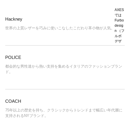
AXES
では
Hackney
Furbo
desig
世界の上質レザーを巧みに使いこなしたこだわり革小物が人気。
n （フ
ルボ
デザ
POLICE
都会的な男性達から熱い支持を集めるイタリアのファッションブラン
ド。
COACH
75年以上の歴史を持ち、クラシックからトレンドまで幅広い年代層に
支持されるNYブランド。