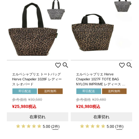
エルベシャプリエ トートバッグ
エルベシャプリエ Herve
Herve Chapelier 1028F レディー
Chapelier 1027F TOTE BAG
ス レオパード
NYLON IMPRIME レディース …
即日配送
送料無料
即日配送
送料無料
参考価格
¥
30,580
参考価格
¥
29,480
¥
25,980
税込
¥
26,980
税込
在庫切れ
在庫切れ
5.00
(
2件
)
5.00
(
7件
)