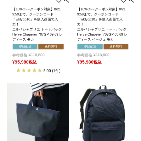
【10%OFFクーポン対象】8/21
【10%OFFクーポン対象】8/21
9:59まで。クーポンコード
9:59まで。クーポンコード
「wklycp10」を購入画面で入
「wklycp10」を購入画面で入
力！
力！
エルベシャプリエ トートバッグ
エルベシャプリエ トートバッグ
Herve Chapelier 707GP 69 69 レ
Herve Chapelier 707GP 63 69 レ
ディース モカ
ディース ベージュ モカ
即日配送
送料無料
即日配送
送料無料
参考価格
¥
118,800
参考価格
¥
118,800
¥
95,980
税込
¥
95,980
税込
5.00
(
1件
)