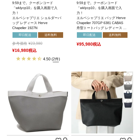
9:59まで。クーポンコード
9:59まで。クーポンコード
「wklycp10」を購入画面で入
「wklycp10」を購入画面で入
力！
力！
エルベシャプリエ ショルダーバ
エルベシャプリエ バッグ Herve
ッグ レディース Herve
Chapelier 707GP 6381 CABAS
Chapelier 1927N
舟型トートバッグ レディース …
即日配送
送料無料
即日配送
送料無料
参考価格
¥
23,980
¥
95,980
税込
¥
16,980
税込
4.50
(
2件
)