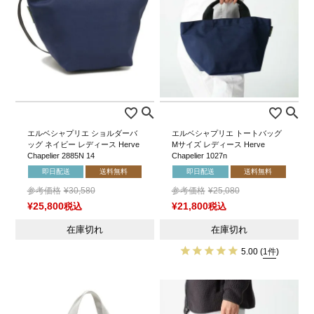
エルベシャプリエ ショルダーバ
エルベシャプリエ トートバッグ
ッグ ネイビー レディース Herve
Mサイズ レディース Herve
Chapelier 2885N 14
Chapelier 1027n
即日配送
送料無料
即日配送
送料無料
参考価格
¥
30,580
参考価格
¥
25,080
¥
25,800
税込
¥
21,800
税込
在庫切れ
在庫切れ
5.00
(
1件
)