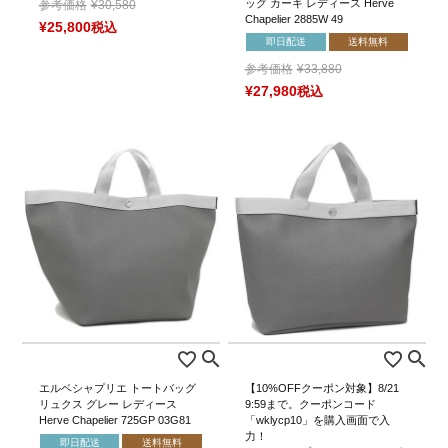
ッグ カーキ レディース Herve
参考価格
¥
30,580
Chapelier 2885W 49
¥
25,800
税込
即日配送
送料無料
参考価格
¥
33,880
¥
27,980
税込
エルベシャプリエ トートバッグ
【10%OFFクーポン対象】8/21
リュクス グレー レディース
9:59まで。クーポンコード
Herve Chapelier 725GP 03G81
「wklycp10」を購入画面で入
力！
即日配送
送料無料