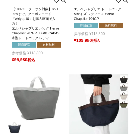
【10%OFFクーポン対象】8/21
エルベシャプリエ トートバッグ
9:59まで。クーポンコード
Mサイズ レディース Herve
「wklycp10」を購入画面で入
Chapelier 704GP
力！
即日配送
送料無料
エルベシャプリエ バッグ Herve
Chapelier 707GP 03G81 CABAS
参考価格
¥
118,800
舟型トートバッグ レディー …
¥
109,980
税込
即日配送
送料無料
参考価格
¥
118,800
¥
95,980
税込