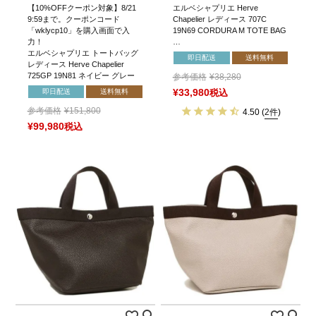
【10%OFFクーポン対象】8/21
エルベシャプリエ Herve
9:59まで。クーポンコード
Chapelier レディース 707C
「wklycp10」を購入画面で入
19N69 CORDURA M TOTE BAG
力！
…
エルベシャプリエ トートバッグ
即日配送
送料無料
レディース Herve Chapelier
725GP 19N81 ネイビー グレー
参考価格
¥
38,280
即日配送
送料無料
¥
33,980
税込
参考価格
¥
151,800
4.50
(
2件
)
¥
99,980
税込