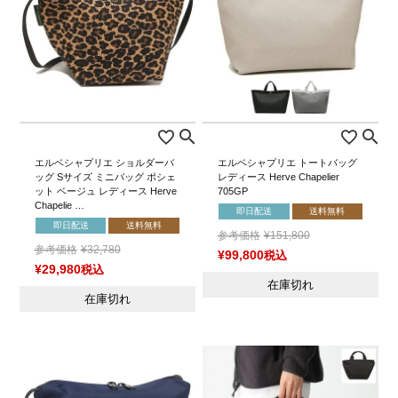
エルベシャプリエ ショルダーバ
エルベシャプリエ トートバッグ
ッグ Sサイズ ミニバッグ ポシェ
レディース Herve Chapelier
ット ベージュ レディース Herve
705GP
Chapelie …
即日配送
送料無料
即日配送
送料無料
参考価格
¥
151,800
参考価格
¥
32,780
¥
99,800
税込
¥
29,980
税込
在庫切れ
在庫切れ