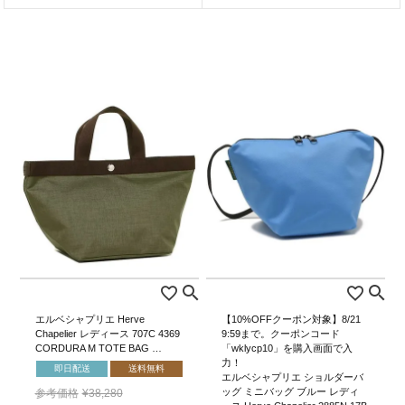
エルベシャプリエ Herve
【10%OFFクーポン対象】8/21
Chapelier レディース 707C 4369
9:59まで。クーポンコード
CORDURA M TOTE BAG …
「wklycp10」を購入画面で入
力！
即日配送
送料無料
エルベシャプリエ ショルダーバ
ッグ ミニバッグ ブルー レディ
参考価格
¥
38,280