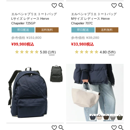
エルベシャプリエ トートバッグ
エルベシャプリエ トートバッグ
Lサイズ レディース Herve
Mサイズ レディース Herve
Chapelier 725GP
Chapelier 707C
即日配送
送料無料
即日配送
送料無料
参考価格
¥
151,800
参考価格
¥
38,280
¥
99,980
税込
¥
33,980
税込
5.00
(
1件
)
4.80
(
5件
)