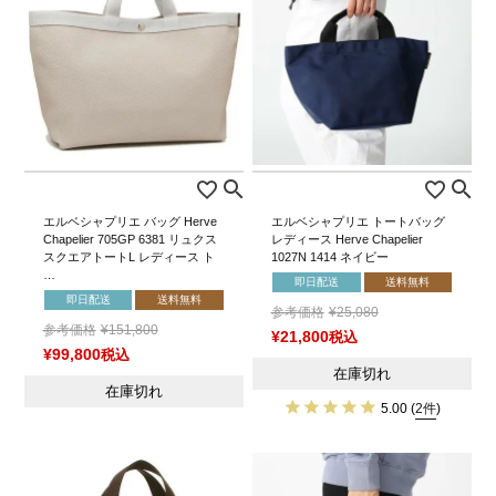
エルベシャプリエ バッグ Herve
エルベシャプリエ トートバッグ
Chapelier 705GP 6381 リュクス
レディース Herve Chapelier
スクエアトートL レディース ト
1027N 1414 ネイビー
…
即日配送
送料無料
即日配送
送料無料
参考価格
¥
25,080
参考価格
¥
151,800
¥
21,800
税込
¥
99,800
税込
在庫切れ
在庫切れ
5.00
(
2件
)