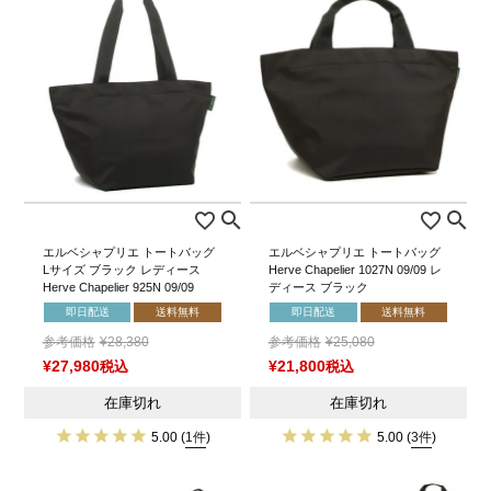
エルベシャプリエ トートバッグ
エルベシャプリエ トートバッグ
Lサイズ ブラック レディース
Herve Chapelier 1027N 09/09 レ
Herve Chapelier 925N 09/09
ディース ブラック
即日配送
送料無料
即日配送
送料無料
参考価格
¥
28,380
参考価格
¥
25,080
¥
27,980
税込
¥
21,800
税込
在庫切れ
在庫切れ
5.00
(
1件
)
5.00
(
3件
)