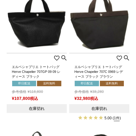
エルベシャプリエ トートバッグ
エルベシャプリエ トートバッグ
Herve Chapelier 707GP 09 09 レ
Herve Chapelier 707C 0969 レデ
ディース ブラック
ィース ブラック ブラウン
即日配送
送料無料
即日配送
送料無料
参考価格
¥
118,800
参考価格
¥
38,280
¥
107,800
税込
¥
32,980
税込
在庫切れ
在庫切れ
5.00
(
1件
)