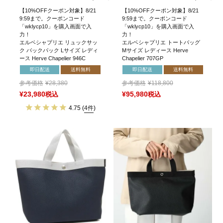
【10%OFFクーポン対象】8/21
【10%OFFクーポン対象】8/21
9:59まで。クーポンコード
9:59まで。クーポンコード
「wklycp10」を購入画面で入
「wklycp10」を購入画面で入
力！
力！
エルベシャプリエ リュックサッ
エルベシャプリエ トートバッグ
ク バックパック Lサイズ レディ
Mサイズ レディース Herve
ース Herve Chapelier 946C
Chapelier 707GP
即日配送
送料無料
即日配送
送料無料
参考価格
¥
28,380
参考価格
¥
118,800
¥
23,980
税込
¥
95,980
税込
4.75
(
4件
)