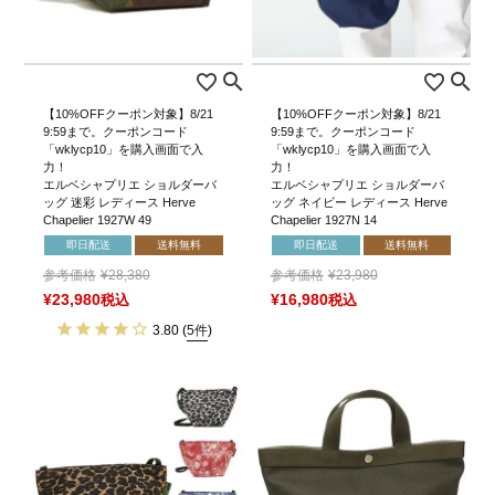
【10%OFFクーポン対象】8/21
【10%OFFクーポン対象】8/21
9:59まで。クーポンコード
9:59まで。クーポンコード
「wklycp10」を購入画面で入
「wklycp10」を購入画面で入
力！
力！
エルベシャプリエ ショルダーバ
エルベシャプリエ ショルダーバ
ッグ 迷彩 レディース Herve
ッグ ネイビー レディース Herve
Chapelier 1927W 49
Chapelier 1927N 14
即日配送
送料無料
即日配送
送料無料
参考価格
¥
28,380
参考価格
¥
23,980
¥
23,980
税込
¥
16,980
税込
3.80
(
5件
)