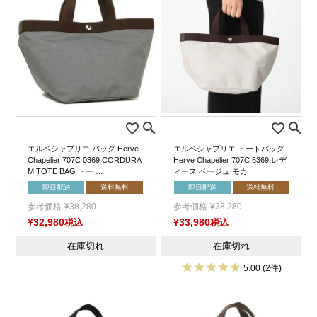
エルベシャプリエ バッグ Herve
エルベシャプリエ トートバッグ
Chapelier 707C 0369 CORDURA
Herve Chapelier 707C 6369 レデ
M TOTE BAG トー …
ィース ベージュ モカ
即日配送
送料無料
即日配送
送料無料
参考価格
¥
38,280
参考価格
¥
38,280
¥
32,980
税込
¥
33,980
税込
在庫切れ
在庫切れ
5.00
(
2件
)