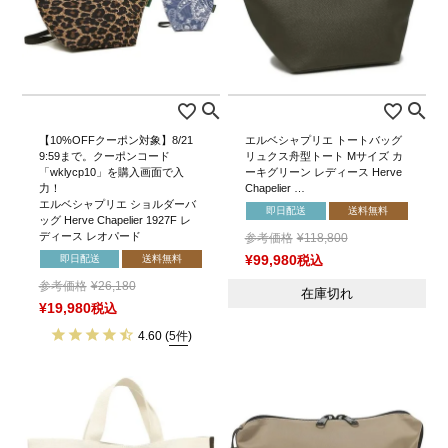
【10%OFFクーポン対象】8/21
エルベシャプリエ トートバッグ
9:59まで。クーポンコード
リュクス舟型トート Mサイズ カ
「wklycp10」を購入画面で入
ーキグリーン レディース Herve
力！
Chapelier …
エルベシャプリエ ショルダーバ
即日配送
送料無料
ッグ Herve Chapelier 1927F レ
ディース レオパード
参考価格
¥
118,800
即日配送
送料無料
¥
99,980
税込
参考価格
¥
26,180
在庫切れ
¥
19,980
税込
4.60
(
5件
)