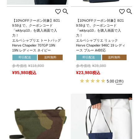
【10%OFFクーポン対象】8/21
【10%OFFクーポン対象】8/21
9:59まで。クーポンコード
9:59まで。クーポンコード
「wklycp10」を購入画面で入
「wklycp10」を購入画面で入
力！
力！
エルベシャプリエ トートバッグ
エルベシャプリエ リュック
Herve Chapelier 707GP 19N
Herve Chapelier 946C 19 レディ
19N レディース ネイビー
ース ブルー A4対応
即日配送
送料無料
即日配送
送料無料
参考価格
¥
118,800
参考価格
¥
28,380
¥
95,980
税込
¥
23,980
税込
5.00
(
2件
)