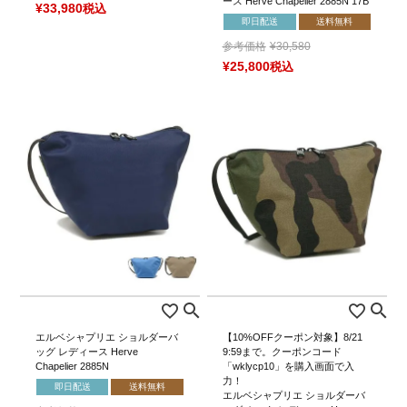
ース Herve Chapelier 2885N 17B
¥
33,980
税込
即日配送
送料無料
参考価格
¥
30,580
¥
25,800
税込
エルベシャプリエ ショルダーバ
【10%OFFクーポン対象】8/21
ッグ レディース Herve
9:59まで。クーポンコード
Chapelier 2885N
「wklycp10」を購入画面で入
力！
即日配送
送料無料
エルベシャプリエ ショルダーバ