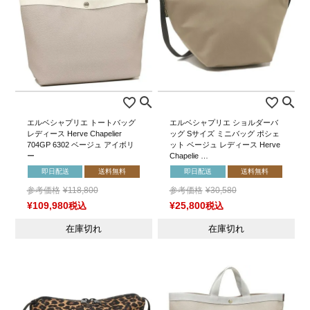
エルベシャプリエ トートバッグ
エルベシャプリエ ショルダーバ
レディース Herve Chapelier
ッグ Sサイズ ミニバッグ ポシェ
704GP 6302 ベージュ アイボリ
ット ベージュ レディース Herve
ー
Chapelie …
即日配送
送料無料
即日配送
送料無料
参考価格
¥
118,800
参考価格
¥
30,580
¥
109,980
税込
¥
25,800
税込
在庫切れ
在庫切れ