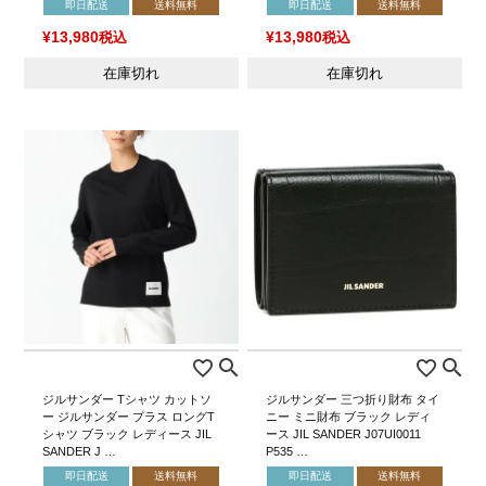
即日配送
送料無料
即日配送
送料無料
¥
13,980
税込
¥
13,980
税込
在庫切れ
在庫切れ
ジルサンダー Tシャツ カットソ
ジルサンダー 三つ折り財布 タイ
ー ジルサンダー プラス ロングT
ニー ミニ財布 ブラック レディ
シャツ ブラック レディース JIL
ース JIL SANDER J07UI0011
SANDER J …
P535 …
即日配送
送料無料
即日配送
送料無料