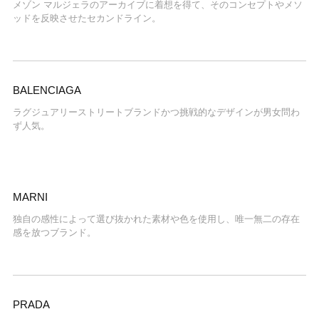
メゾン マルジェラのアーカイブに着想を得て、そのコンセプトやメソ
ッドを反映させたセカンドライン。
BALENCIAGA
ラグジュアリーストリートブランドかつ挑戦的なデザインが男女問わ
ず人気。
MARNI
独自の感性によって選び抜かれた素材や色を使用し、唯一無二の存在
感を放つブランド。
PRADA