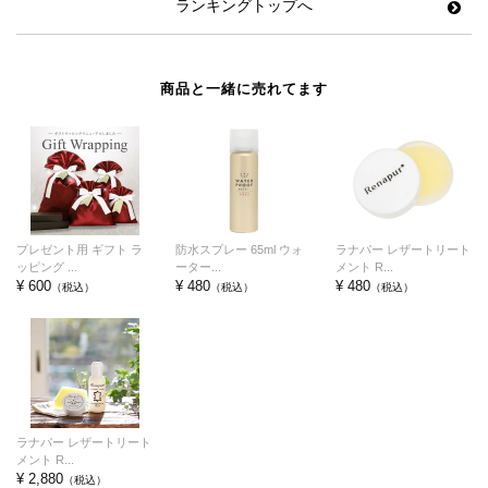
ランキングトップへ
商品と一緒に売れてます
プレゼント用 ギフト ラ
防水スプレー 65ml ウォ
ラナパー レザートリート
ッピング ...
ーター...
メント R...
¥ 600
¥ 480
¥ 480
（税込）
（税込）
（税込）
ラナパー レザートリート
メント R...
¥ 2,880
（税込）