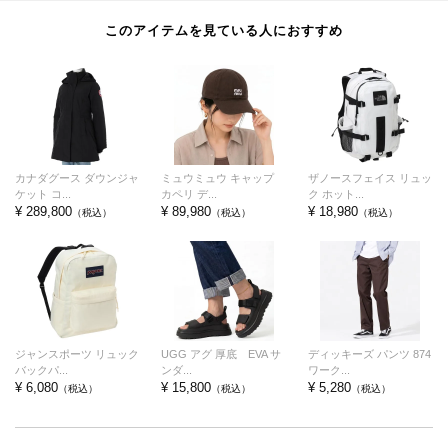
このアイテムを見ている人におすすめ
カナダグース ダウンジャ
ミュウミュウ キャップ
ザノースフェイス リュッ
ケット コ...
カペリ デ...
ク ホット...
¥ 289,800
¥ 89,980
¥ 18,980
（税込）
（税込）
（税込）
ジャンスポーツ リュック
UGG アグ 厚底 EVA サ
ディッキーズ パンツ 874
バックパ...
ンダ...
ワーク...
¥ 6,080
¥ 15,800
¥ 5,280
（税込）
（税込）
（税込）