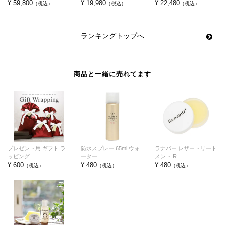
¥ 59,800
¥ 19,980
¥ 22,480
（税込）
（税込）
（税込）
ランキングトップへ
商品と一緒に売れてます
プレゼント用 ギフト ラ
防水スプレー 65ml ウォ
ラナパー レザートリート
ッピング ...
ーター...
メント R...
¥ 600
¥ 480
¥ 480
（税込）
（税込）
（税込）