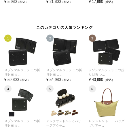
¥ 5,980
¥ 21,800
¥ 17,980
（税込）
（税込）
（税込）
このカテゴリの人気ランキング
1
2
3
メゾンマルジェラ 二つ折
メゾンマルジェラ 二つ折
メゾンマルジェラ 二つ折
り財布 ミ...
り財布 コ...
り財布 マ...
¥ 59,800
¥ 54,980
¥ 43,980
（税込）
（税込）
（税込）
4
5
6
メゾンマルジェラ 二つ折
アレクサンドルドゥパリ
ロンシャン トートバッグ
り財布 ミ...
ヘアアクセ...
プリアー...