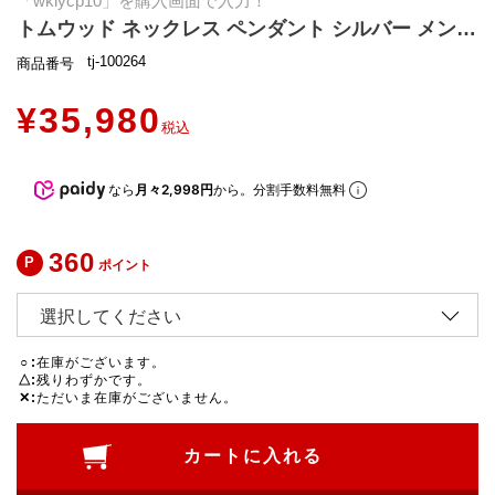
「wklycp10」を購入画面で入力！
トムウッド ネックレス ペンダント シルバー メンズ レディース ユニセックス TOM WOOD 100264
tj-100264
商品番号
¥
35,980
税込
なら
月々2,998円
から。分割手数料無料
360
ポイント
○
在庫がございます。
△
残りわずかです。
✕
ただいま在庫がございません。
カートに入れる