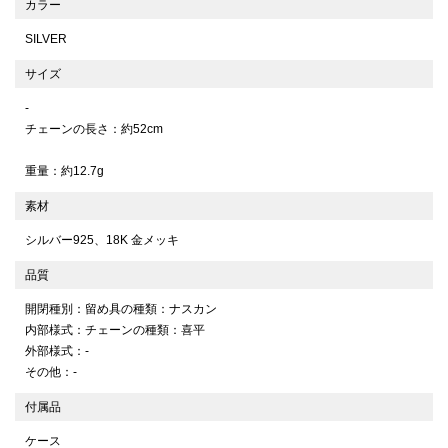
カラー
SILVER
サイズ
-
チェーンの長さ：約52cm
重量：約12.7g
素材
シルバー925、18K 金メッキ
品質
開閉種別：留め具の種類：ナスカン
内部様式：チェーンの種類：喜平
外部様式：-
その他：-
付属品
ケース