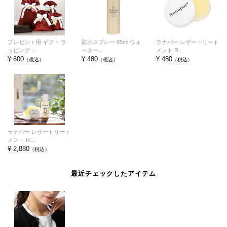
プレゼント用 ギフト ラ
防水スプレー 65ml ウォ
ラナパー レザートリート
ッピング ...
ーター...
メント R...
¥ 600
¥ 480
¥ 480
（税込）
（税込）
（税込）
ラナパー レザートリート
メント R...
¥ 2,880
（税込）
最近チェックしたアイテム