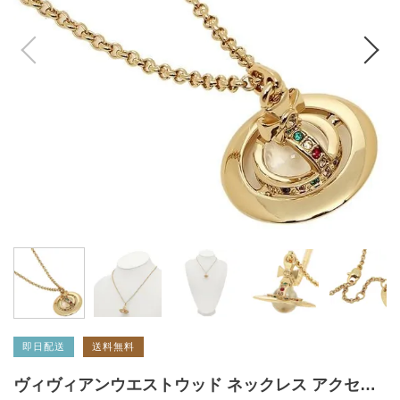
即日配送
送料無料
ヴィヴィアンウエストウッド ネックレス アクセサリー VIVIENNE WESTWOOD 63020097 R001 752014B/2 TINY ORB タイニーオーブ レディース ペンダント イエローゴールド